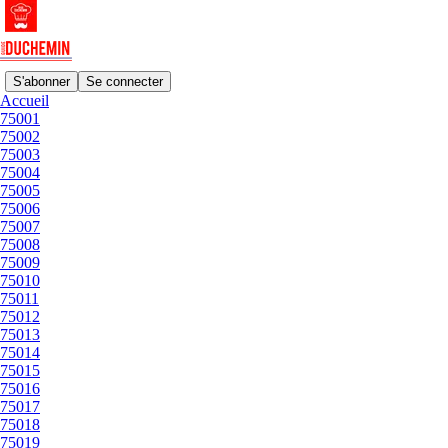
S'abonner
Se connecter
Accueil
75001
75002
75002
75003
75004
Dernier
meilleur
Discussions
75005
75006
75007
75008
RACINES
75009
Brasserie | 75002
75010
janv. 21
75011
75012
1
75013
75014
75015
75016
ALTRO FRENCHIE
75017
Bistrot | 75002
75018
juin 26, 2025
75019