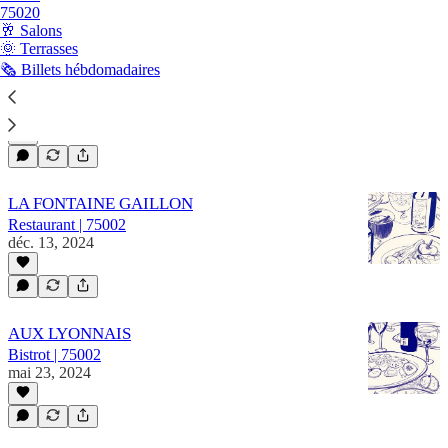
75020
🥂 Salons
🌞 Terrasses
🗞️ Billets hébdomadaires
PANURGE
Restaurant gastronomique | 75002
avr. 30, 2025
LA FONTAINE GAILLON
Restaurant | 75002
déc. 13, 2024
AUX LYONNAIS
Bistrot | 75002
mai 23, 2024