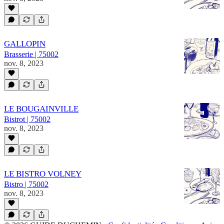
GALLOPIN
Brasserie | 75002
nov. 8, 2023
LE BOUGAINVILLE
Bistrot | 75002
nov. 8, 2023
LE BISTRO VOLNEY
Bistro | 75002
nov. 8, 2023