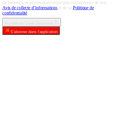
de Substack et reconnaissez avoir pris connaissance de son
Avis de collecte d’informations
et de sa
Politique de
confidentialité
Accéder au Guide Duchemin
S’abonner dans l’application