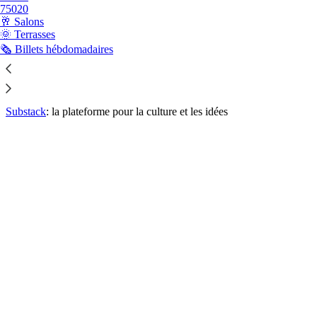
75020
🥂 Salons
🌞 Terrasses
Lancez votre Substack
🗞️ Billets hébdomadaires
Obtenir l’appli
Substack
: la plateforme pour la culture et les idées