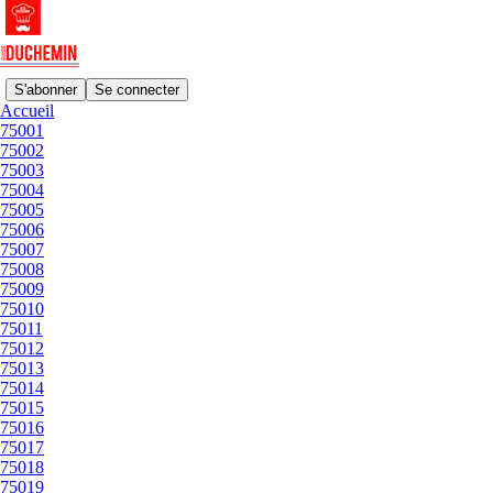
S'abonner
Se connecter
Accueil
75001
75020
75002
75003
75004
75005
LE BARATIN
75006
Bistrot | 75020
75007
mai 23, 2024
75008
75009
75010
75011
75012
LA VIERGE
75013
| 75020
75014
déc. 7, 2023
75015
75016
75017
75018
© 2026 GUIDE DUCHEMIN
·
Confidentialité
∙
Conditions
∙
Avis
75019
de collecte