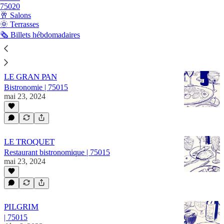
75020
YANG XIAO CHU
🥂 Salons
Restaurant chinois | 75015
🌞 Terrasses
sept. 13, 2024
🗞️ Billets hébdomadaires
LE GRAN PAN
Bistronomie | 75015
mai 23, 2024
LE TROQUET
Restaurant bistronomique | 75015
mai 23, 2024
PILGRIM
| 75015