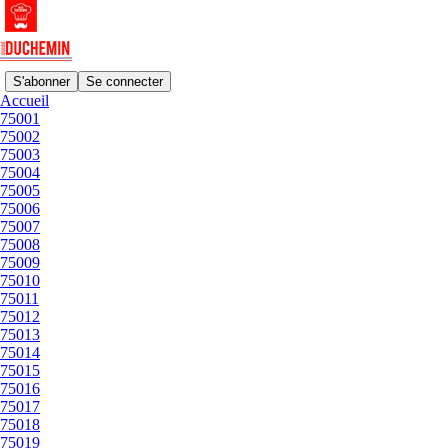
S'abonner
Se connecter
Accueil
75001
75015
75002
75003
75004
75005
ÉBÈNE
75006
Restaurant | 75015
75007
févr. 6
75008
75009
1
75010
75011
75012
75013
LE BEURRE NOISETTE
75014
Bistrot | 75015
75015
janv. 10, 2025
75016
75017
75018
75019