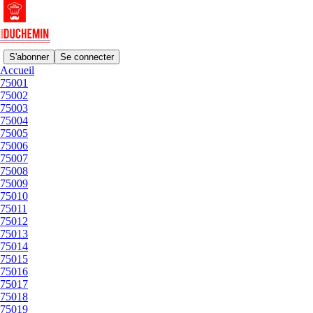
S'abonner
Se connecter
Accueil
75001
75002
Lisez sans distraction sur Substack
75003
75004
75005
75006
A propos
75007
75008
75009
75010
75011
© 2026 GUIDE DUCHEMIN
·
Confidentialité
∙
Conditions
∙
Avis
75012
de collecte
75013
75014
75015
Lancez votre Substack
75016
75017
75018
Obtenir l’appli
75019