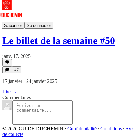
🗞️ Billets hébdomadaires
S'abonner
Se connecter
Le billet de la semaine #50
janv. 17, 2025
17 janvier - 24 janvier 2025
Lire →
Commentaires
© 2026 GUIDE DUCHEMIN
·
Confidentialité
∙
Conditions
∙
Avis
de collecte