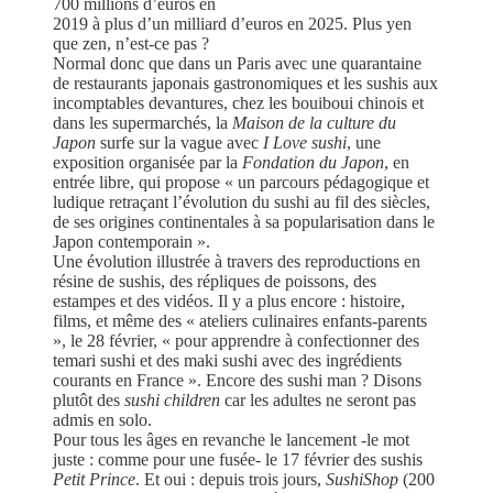
700 millions d’euros en
2019 à plus d’un milliard d’euros en 2025. Plus yen
que zen, n’est-ce pas ?
Normal donc que dans un Paris avec une quarantaine
de restaurants japonais gastronomiques et les sushis aux
incomptables devantures, chez les bouiboui chinois et
dans les supermarchés, la
Maison de la culture du
Japon
surfe sur la vague avec
I Love sushi
, une
exposition organisée par la
Fondation du Japon
, en
entrée libre, qui propose « un parcours pédagogique et
ludique retraçant l’évolution du sushi au fil des siècles,
de ses origines continentales à sa popularisation dans le
Japon contemporain ».
Une évolution illustrée à travers des reproductions en
résine de sushis, des répliques de poissons, des
estampes et des vidéos. Il y a plus encore : histoire,
films, et même des « ateliers culinaires enfants-parents
», le 28 février, « pour apprendre à confectionner des
temari sushi et des maki sushi avec des ingrédients
courants en France ». Encore des sushi man ? Disons
plutôt des
sushi children
car les adultes ne seront pas
admis en solo.
Pour tous les âges en revanche le lancement -le mot
juste : comme pour une fusée- le 17 février des sushis
Petit Prince
. Et oui : depuis trois jours,
SushiShop
(200