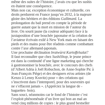
même des suites de l’histoire, j’avais cru que les sushis
en étaient une conséquence.
Mais non car, exception économique et culturelle, ces
droits perdurent en France jusqu’en 2032, à la majeure
gloire des héritiers et des éditions
Gallimard
. La
prolongation du bail prend en compte la période de
guerre autant que la mort en mission de l’auteur du
livre. On sourit jaune (la couleur adéquate) face à la
juxtaposition d’une bouchée japonaise et la création de
l’aviateur écrivain exilé à New York mais en faisant des
pieds et des mains pour être réadmis comme combattant
contre l’axe allemand-japonais.
Une prochaine déclination
bratwürst Kartoffelsalat?
Il faut reconnaître que chez
SushiShop
, le jeune prince
est dans la continuité d’une ligne marketing qui cherche
à gastronomiser la bouchée, avec le concours des chefs
(d’Albert Adria à Joël Robuchon, de Anne-Sophie Pic à
Jean-François Piège) et des designers et/ou artistes (de
Kenzo à Lenny Kravitz) pour « des créations qui
s’inscrivent dans l’intemporel, pour des souvenirs qui
ne s’effacent jamais ». (Appréciez la langue de -
baguettes- bois).
Sans souci, néanmoins car le fond de l’histoire c’est
l’exploit phénoménale d’un livre qui bon an mal an
vend cinq millions de copies : le plus grand bestseller