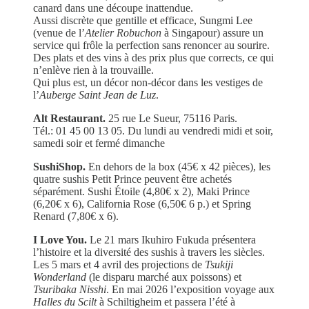
canard dans une découpe inattendue.
Aussi discrète que gentille et efficace, Sungmi Lee
(venue de l’
Atelier Robuchon
à Singapour) assure un
service qui frôle la perfection sans renoncer au sourire.
Des plats et des vins à des prix plus que corrects, ce qui
n’enlève rien à la trouvaille.
Qui plus est, un décor non-décor dans les vestiges de
l’
Auberge Saint Jean de Luz
.
Alt Restaurant.
25 rue Le Sueur, 75116 Paris.
Tél.: 01 45 00 13 05. Du lundi au vendredi midi et soir,
samedi soir et fermé dimanche
SushiShop.
En dehors de la box (45€ x 42 pièces), les
quatre sushis Petit Prince peuvent être achetés
séparément. Sushi Étoile (4,80€ x 2), Maki Prince
(6,20€ x 6), California Rose (6,50€ 6 p.) et Spring
Renard (7,80€ x 6).
I Love You.
Le 21 mars Ikuhiro Fukuda présentera
l’histoire et la diversité des sushis à travers les siècles.
Les 5 mars et 4 avril des projections de
Tsukiji
Wonderland
(le disparu marché aux poissons) et
Tsuribaka Nisshi
. En mai 2026 l’exposition voyage aux
Halles du Scilt
à Schiltigheim et passera l’été à