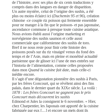
de l’histoire, avec ses plus de six cents traductions y
compris dans des langues en danger de disparition.
Un autre mystère, celui de l’origine des sushis, a été
plus ou moins éclairci ici (
Duchemin 95 et 96
), création
chinoise -ce couple riz poisson qui fermente ensemble
pour ne manger à la fin que le poisson- et pas japonaise,
ascendance commune à presque toute cuisine asiatique.
Nous avions établi aussi l’origine marketing et
norvégienne des sushis saumon et celle aussi
commerciale que californienne des sushis de toro.
Bref il ne nous reste pour finir cette histoire des
poissons posés sur du riz vinaigré venus du fond des
temps et de l’Asie, mais en pleine et monétisé actualité
parisienne que de glisser ici l’une de mes entrées sur
l’historia de l’alimentation, comme celles proposées
dans mon
Quand la cuisine fait date
, mais celle-ci
inédite encore.
Il s’agit d’une dégustation pionnière des sushis à Paris,
par les frères Goncourt, qui se révèlent ainsi des fins
palais, dans le dernier quart du XIXe siècle. La voilà :
1878 : Les frères Goncourt ne gagnent pas le prix
Goncourt mais découvrent les sushis
Edmond et Jules la consignent le 6 novembre. « Hier,
chez Charpentier, les Japonais ont apporté de la cuisine
fabriquée par eux […] et encore un mets dont ils