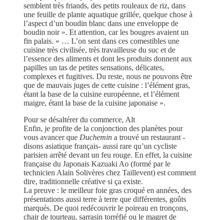
semblent très friands, des petits rouleaux de riz, dans
une feuille de plante aquatique grillée, quelque chose à
l’aspect d’un boudin blanc dans une enveloppe de
boudin noir ». Et attention, car les bougres avaient un
fin palais. « … L’on sent dans ces comestibles une
cuisine très civilisée, très travailleuse du suc et de
l’essence des aliments et dont les produits donnent aux
papilles un tas de petites sensations, délicates,
complexes et fugitives. Du reste, nous ne pouvons être
que de mauvais juges de cette cuisine : l’élément gras,
étant la base de la cuisine européenne, et l’élément
maigre, étant la base de la cuisine japonaise ».
Pour se désaltérer du commerce, Alt
Enfin, je profite de la conjonction des planètes pour
vous avancer que
Duchemin
a trouvé un restaurant -
disons asiatique français- aussi rare qu’un cycliste
parisien arrêté devant un feu rouge. En effet, la cuisine
française du Japonais Kazuaki Ao (formé par le
technicien Alain Solivères chez Taillevent) est comment
dire, traditionnelle créative si ça existe.
La preuve : le meilleur foie gras croqué en années, des
présentations aussi terre à terre que différentes, goûts
marqués. De quoi redécouvrir le poireau en tronçons,
chair de tourteau, sarrasin torréfié ou le magret de