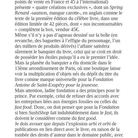
points de vente en France et 45 à l’international)
présente « quatre créations exclusives », dont un
Spring
Renard
-saumon, mangue carotte-, en anglais comme le
texte de la première édition du célèbre livre, dans une
édition limitée de 42 pièces, dont « nos incontournables
» complètent la box, vendue 45€.
Même s’il n’y a pas d’agneau dessiné sur la boîte (en
revanche, des baguettes à l’effigie du personnage, l’un
des milliers de produits dérivés) l’affaire satisfera
sûrement le banquier du livre, celui qui se croit en droit
de posséder les étoiles puisqu’il a eu le premier l’idée.
Mais la planète du banquier a élu domicile dans le
13ème arrondissement de Paris, où une boutique laisse
voir la multiplication d’objets nés du dépôt du titre du
livre comme marque universelle pour la
Fondation
Antoine de Saint-Exupéry pour la jeunesse
.
Mais attention, ladite fondation a des principes pour le
prince. Par exemple, celui de refuser des accords avec
les entreprises liées aux énergies fossiles ou celles du
fast food
. Donc, on doit penser que pour la
Fondation
si bien
SushiShop
fait indubitablement dans le
fast
, ils
doivent le considérer comme du
fast good
.
Je dois avouer que depuis l’explosion
urbi et orbi
de
publications en lien direct avec le livre, en raison de la
tombée des droits d’auteur dans le domaine public, avec