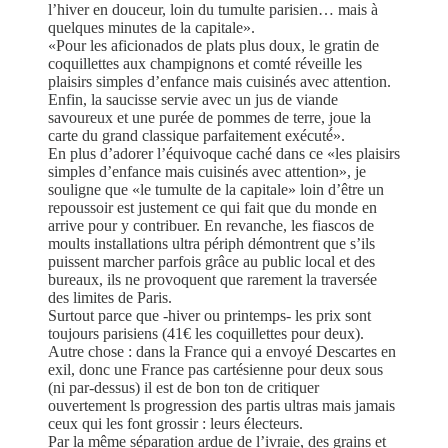
l’hiver en douceur, loin du tumulte parisien… mais à
quelques minutes de la capitale».
«Pour les aficionados de plats plus doux, le gratin de
coquillettes aux champignons et comté réveille les
plaisirs simples d’enfance mais cuisinés avec attention.
Enfin, la saucisse servie avec un jus de viande
savoureux et une purée de pommes de terre, joue la
carte du grand classique parfaitement exécuté́».
En plus d’adorer l’équivoque caché dans ce «les plaisirs
simples d’enfance mais cuisinés avec attention», je
souligne que «le tumulte de la capitale» loin d’être un
repoussoir est justement ce qui fait que du monde en
arrive pour y contribuer. En revanche, les fiascos de
moults installations ultra périph démontrent que s’ils
puissent marcher parfois grâce au public local et des
bureaux, ils ne provoquent que rarement la traversée
des limites de Paris.
Surtout parce que -hiver ou printemps- les prix sont
toujours parisiens (41€ les coquillettes pour deux).
Autre chose : dans la France qui a envoyé Descartes en
exil, donc une France pas cartésienne pour deux sous
(ni par-dessus) il est de bon ton de critiquer
ouvertement ls progression des partis ultras mais jamais
ceux qui les font grossir : leurs électeurs.
Par la même séparation ardue de l’ivraie, des grains et