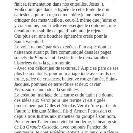
finit sa fermentation dans nos entrailles, Jésus !).
Voilà donc que dans la lignée de cette foule de non
cartésiens qui m’a reçu et me tolère je me mets à
critiquer des mets vieillots, ceux-là même que j’aime et
y consomme, pour mettre en exergue le contraire : une
création trop subtile ce que d’habitude je rejette.
Qui plus est, une bouchée éphémère créée pour la
Saint-Valentin !
Le voilà raconté par des exégètes d’un aspic dont la
naissance aurait pu être communiqué dans les pages
society du
Figaro
tant il est le fils de deux familles
historiées dans la gastronomie.
«Avec son délicat jeu de textures, l’Aspic se pare de ses
plus beaux atouts, pour un mariage iodé avec œufs de
truite, gelée de crustacés, betterave rouge fumée, Saint-
Jacques, pommes de terre rôties et deux caviar
Petrossian
: une ode à la subtilité́».
La création, mariage de la carpe et du lapin (je donne
des idées aux Verot pour une terrine ?) est signée
précisément par Gilles et Nicolas Verot d’une part et de
l’autre le fringant Mikael, fils d’Armen Petrossian et
depuis trois lustres aux manettes du groupe à son nom.
Pour fermer l’alternance vieillot moderne, le beau geste
de
La Grande Cascade
, avec toujours l’ancien de
Senderens, le chef Frédéric Robert, aux feux, qui fête le