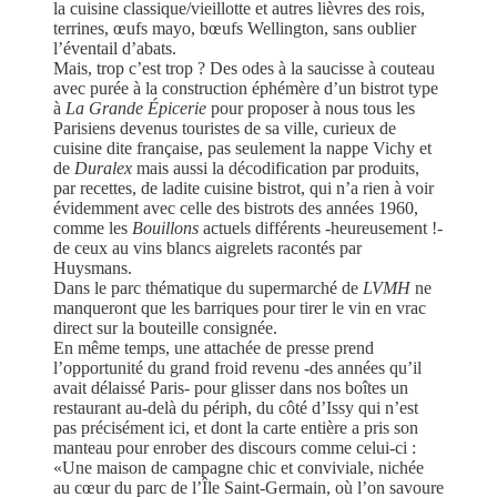
la cuisine classique/vieillotte et autres lièvres des rois,
terrines, œufs mayo, bœufs Wellington, sans oublier
l’éventail d’abats.
Mais, trop c’est trop ? Des odes à la saucisse à couteau
avec purée à la construction éphémère d’un bistrot type
à
La Grande Épicerie
pour proposer à nous tous les
Parisiens devenus touristes de sa ville, curieux de
cuisine dite française, pas seulement la nappe Vichy et
de
Duralex
mais aussi la décodification par produits,
par recettes, de ladite cuisine bistrot, qui n’a rien à voir
évidemment avec celle des bistrots des années 1960,
comme les
Bouillons
actuels différents -heureusement !-
de ceux au vins blancs aigrelets racontés par
Huysmans.
Dans le parc thématique du supermarché de
LVMH
ne
manqueront que les barriques pour tirer le vin en vrac
direct sur la bouteille consignée.
En même temps, une attachée de presse prend
l’opportunité du grand froid revenu -des années qu’il
avait délaissé Paris- pour glisser dans nos boîtes un
restaurant au-delà du périph, du côté d’Issy qui n’est
pas précisément ici, et dont la carte entière a pris son
manteau pour enrober des discours comme celui-ci :
«Une maison de campagne chic et conviviale, nichée
au cœur du parc de l’Île Saint-Germain, où l’on savoure