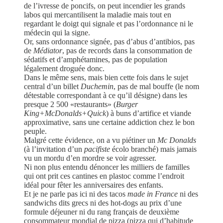
de l’ivresse de poncifs, on peut incendier les grands
labos qui mercantilisent la maladie mais tout en
regardant le doigt qui signale et pas l’ordonnance ni le
médecin qui la signe.
Or, sans ordonnance signée, pas d’abus d’antibios, pas
de
Médiator
, pas de records dans la consommation de
sédatifs et d’amphétamines, pas de population
légalement droguée donc.
Dans le même sens, mais bien cette fois dans le sujet
central d’un billet
Duchemin
, pas de mal bouffe (le nom
détestable correspondant à ce qu’il désigne) dans les
presque 2 500 «restaurants» (
Burger
King+McDonalds+Quick
) à buns d’artifice et viande
approximative, sans une certaine addiction chez le bon
peuple.
Malgré cette évidence, on a vu piétiner un
Mc Donalds
(à l’invitation d’un
pacifiste
écolo branché) mais jamais
vu un mordu d’en mordre se voir agresser.
Ni non plus entendu dénoncer les milliers de familles
qui ont prit ces cantines en plastoc comme l’endroit
idéal pour fêter les anniversaires des enfants.
Et je ne parle pas ici ni des tacos
made in France
ni des
sandwichs dits grecs ni des hot-dogs au prix d’une
formule déjeuner ni du rang français de deuxième
consommateur mondial de pizza (pizza qui d’habitude