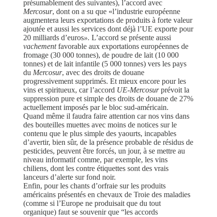
présumablement des suivantes), l’accord avec
Mercosur
, dont on a su que «l’industrie européenne
augmentera
leurs exportations de produits à forte valeur
ajoutée et aussi les services dont déjà l’UE exporte pour
20 milliards d’euros
».
L’accord
se présente aussi
vachement
favorable aux exportations européennes de
fromage (30 000 tonnes), de poudre de lait (10 000
tonnes) et de lait infantile (5 000 tonnes) vers les pays
du
Mercosur
, avec des droits de douane
progressivement supprimés. Et mieux encore pour les
vins et spiritueux, car l’accord
UE-Mercosur
prévoit la
suppression pure et simple des droits de douane de 27%
actuellement imposés par le bloc sud-américain.
Quand même il faudra faire attention car nos vins dans
des bouteilles muettes avec moins de notices sur le
contenu que le plus simple des yaourts, incapables
d’avertir, bien sûr, de la présence probable de résidus de
pesticides, peuvent être forcés, un jour, à se mettre au
niveau informatif comme, par exemple, les vins
chiliens, dont les contre étiquettes sont des vrais
lanceurs d’alerte sur fond noir.
Enfin, pour les chants d’orfraie sur les produits
américains présentés en chevaux de Troie des maladies
(comme si l’Europe ne produisait que du tout
organique) faut se souvenir que “les accords