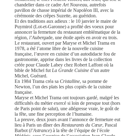
chandelier dans ce cadre
Art Nouveau
, autrefois
pavillon de chasse impérial de Napoléon III, avec la
cérémonie des crêpes Suzette, au guéridon.
Et des traditions aux adieux : le 10 janvier le maire de
Puymirol (Lot-et-Garonne) a profité des voeux pour
annoncer la fermeture du restaurant emblématique de la
région,
l’Auberg
ade, une étoile après en avoir eu trois.
Le restaurant, ouvert par Maryse et Michel Trama en
1978, a été l’atome libre de la nouvelle cuisine
française, l’œuvre en cuisine d’un autodidacte fou de
gastronomie, apprise dans les livres de la collection
créée pour Claude Labey chez Robert Laffont où la
bible de Michel fut
La Grande
Cuisine
d’un autre
Michel, Guérard.
En 1984 Trama créa sa
Cristalline
, sa pomme de
Newton, l’un des plats les plus copiés de la cuisine
française.
Maryse et Michel Trama ont toujours gardé, malgré les
difficultés du métier exercé si loin de presque tout (hors
de Paris point de salut), une allégresse vraie, le goût de
la fête, une fine perception de l’humaine.
La preuve, deux jours avant l’annonce de fermeture eut
lieu à Paris un dîner des
Restaurants du Cœur
, Pascal
Barbot (
l’Astrance
) à la tête de l’équipe de l’école
Médéric
, sous l’auspice de l’association Jean-Claude