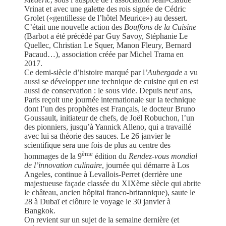
Vrinat et avec une galette des rois signée de Cédric
Grolet («gentillesse de l’hôtel Meurice») au dessert.
C’était une nouvelle action des
Bouffons de la Cuisine
(Barbot a été précédé par Guy Savoy, Stéphanie Le
Quellec, Christian Le Squer, Manon Fleury, Bernard
Pacaud…), association créée par Michel Trama en
2017.
Ce demi-siècle d’histoire marqué par l
’Aubergade
a vu
aussi se développer une technique de cuisine qui en est
aussi de conservation : le sous vide. Depuis neuf ans,
Paris reçoit une journée internationale sur la technique
dont l’un des prophètes est Français, le docteur Bruno
Goussault, initiateur de chefs, de Joël Robuchon, l’un
des pionniers, jusqu’à Yannick Alleno, qui a travaillé
avec lui sa théorie des sauces. Le 26 janvier le
scientifique sera une fois de plus au centre des
ème
hommages de la 9
édition du
Rendez-vous mondial
de l’innovation culinaire
, journée qui démarre à Los
Angeles, continue à Levallois-Perret (derrière une
majestueuse façade classée du XIXème siècle qui abrite
le château, ancien hôpital franco-britannique), saute le
28 à Dubaï et clôture le voyage le 30 janvier à
Bangkok.
On revient sur un sujet de la semaine dernière (et