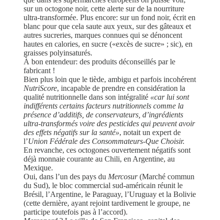
sur un octogone noir, cette alerte sur de la nourriture
ultra-transformée. Plus encore: sur un fond noir, écrit en
blanc pour que cela saute aux yeux, sur des gâteaux et
autres sucreries, marques connues qui se dénoncent
hautes en calories, en sucre («excès de sucre» ; sic), en
graisses polyinsaturés.
À bon entendeur: des produits déconseillés par le
fabricant !
Bien plus loin que le tiède, ambigu et parfois incohérent
NutriScore
, incapable de prendre en considération la
qualité nutritionnelle dans son intégralité
«car lui sont
indifférents certains facteurs nutritionnels comme la
présence d’additifs, de conservateurs, d’ingrédients
ultra-transformés voire des pesticides qui peuvent avoir
des effets négatifs sur la santé»
, notait un expert de
l’
Union Fédérale des Consommateurs-Que Choisir.
En revanche, ces octogones ouvertement négatifs sont
déjà monnaie courante au Chili, en Argentine, au
Mexique.
Oui, dans l’un des pays du
Mercosur
(Marché commun
du Sud), le bloc commercial sud-américain réunit le
Brésil, l’Argentine, le Paraguay, l’Uruguay et la Bolivie
(cette dernière, ayant rejoint tardivement le groupe, ne
participe toutefois pas à l’accord).