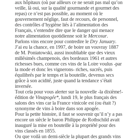
aux hôpitaux (où par ailleurs ce ne serait pas mal qu’on
veille, là oui, sur la qualité gourmande et gourmet des
repas) ce n’est pas possible, au moment où le
gouvernement néglige, faut de recours, de personnel,
des contrôles d’hygiène liés à l’alimentation des
Français, s’entendre dire que le danger qui menace
notre alimentation quotidienne soit le
Mercosur
.
Parlons vins encore pour contredire le
Dry January
.
J’ai eu la chance, en 1997, de boire un vouvray 1887
de M. Poniatowski, aussi inoubliable que des vieux
millésimés champenois, des bordeaux 1961 et autres
richesses bues, comme ces vins de la Loire voulus -par
la mode et donc les vignerons- riches, sucrés, puis
équilibrés par le temps et la bouteille, devenus secs
grâce à son acidité, juste quand la tendance s’était
inversée.
Tout cela pour vous alerter sur la nouvelle -la dixième!-
édition de
Vinapogée*
, lundi 19, le plus français des
salons des vins car la France vinicole est (ou était ?)
synonyme de vins à boire dans son apogée.
Pour la petite histoire, il faut se souvenir qu’il n’y a pas
encore un siècle le baron Philippe de Rothschild avait
inauguré la mise en bouteille à la propriété pour des
vins classés en 1855.
Ou que voilà un demi-siècle la plupart des grands vins