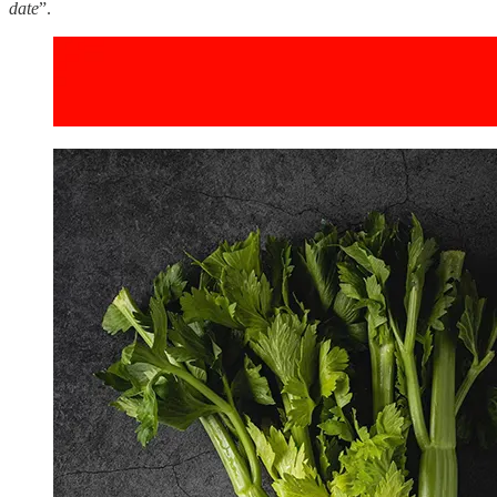
date
”.