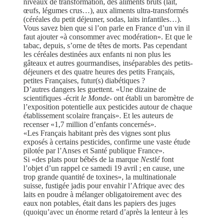
niveaux de transformation, des aliments bruts (lait,
œufs, légumes crus…), aux aliments ultra-transformés
(céréales du petit déjeuner, sodas, laits infantiles…).
Vous savez bien que si l’on parle en France d’un vin il
faut ajouter «à consommer avec modération». Et que le
tabac, depuis, s’orne de têtes de morts. Pas cependant
les céréales destinées aux enfants ni non plus les
gâteaux et autres gourmandises, inséparables des petits-
déjeuners et des quatre heures des petits Français,
petites Françaises, futur(s) diabétiques ?
D’autres dangers les guettent. «Une dizaine de
scientifiques -écrit
le Monde
- ont établi un baromètre de
l’exposition potentielle aux pesticides autour de chaque
établissement scolaire français». Et les auteurs de
recenser «1,7 million d’enfants concernés».
«Les Français habitant près des vignes sont plus
exposés à certains pesticides, confirme une vaste étude
pilotée par l’Anses et Santé publique France».
Si «des plats pour bébés de la marque
Nestlé
font
l’objet d’un rappel ce samedi 19 avril ; en cause, une
trop grande quantité de toxines», la multinationale
suisse, fustigée jadis pour envahir l’Afrique avec des
laits en poudre à mélanger obligatoirement avec des
eaux non potables, était dans les papiers des juges
(quoiqu’avec un énorme retard d’après la lenteur à les