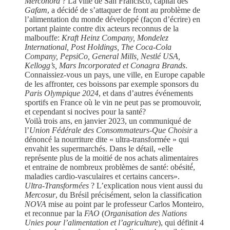
Merconord
? La ville de San Francisco, capital des
Gafam
, a décidé de s’attaquer de front au problème de
l’alimentation du monde développé (façon d’écrire) en
portant plainte contre dix acteurs reconnus de la
malbouffe:
Kraft Heinz Company, Mondelez
International, Post Holdings, The Coca-Cola
Company, PepsiCo, General Mills, Nestlé USA,
Kellogg’s, Mars Incorporated et Conagra Brands
.
Connaissiez-vous un pays, une ville, en Europe capable
de les affronter, ces boissons par exemple sponsors du
Paris Olympique 2024
, et dans d’autres événements
sportifs en France où le vin ne peut pas se promouvoir,
et cependant si nocives pour la santé?
Voilà trois ans, en janvier 2023, un communiqué de
l’
Union Fédérale des Consommateurs-Que Choisir
a
dénoncé la nourriture dite « ultra-transformée » qui
envahit les supermarchés. Dans le détail, «elle
représente plus de la moitié de nos achats alimentaires
et entraine de nombreux problèmes de santé: obésité́,
maladies cardio-vasculaires et certains cancers».
Ultra-Transformées
? L’explication nous vient aussi du
Mercosur
, du Brésil précisément, selon la classification
NOVA
mise au point par le professeur Carlos Monteiro,
et reconnue par la
FAO
(
Organisation des Nations
Unies pour l’alimentation et l’agriculture
), qui définit 4