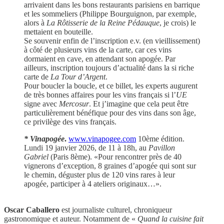
arrivaient dans les bons restaurants parisiens en barrique
et les sommeliers (Philippe Bourguignon, par exemple,
alors à
La Rôtisserie de la Reine Pédauque
, je
crois) le
mettaient en bouteille.
Se souvenir enfin de l’inscription e.v. (en vieillissement)
à côté de plusieurs vins de la carte, car ces vins
dormaient en cave, en attendant son apogée. Par
ailleurs, inscription toujours d’actualité dans la si riche
carte de
La Tour
d’Argent
.
Pour boucler la boucle, et ce billet, les experts augurent
de très bonnes affaires pour les vins français si l’
UE
signe avec
Mercosur
. Et j’imagine que cela peut être
particulièrement bénéfique pour des vins dans son âge,
ce privilège des vins français.
* Vinapogée
.
www.vinapogee.com
10ème édition.
Lundi 19 janvier 2026, de 11 à 18h, au
Pavillon
Gabriel
(Paris 8ème). «Pour rencontrer près de 40
vignerons d’exception, 8 graines d’apogée qui sont sur
le chemin, déguster plus de 120 vins rares à leur
apogée, participer à 4 ateliers originaux…».
Oscar Caballero
est journaliste culturel, chroniqueur
gastronomique et auteur. Notamment de «
Quand la cuisine fait