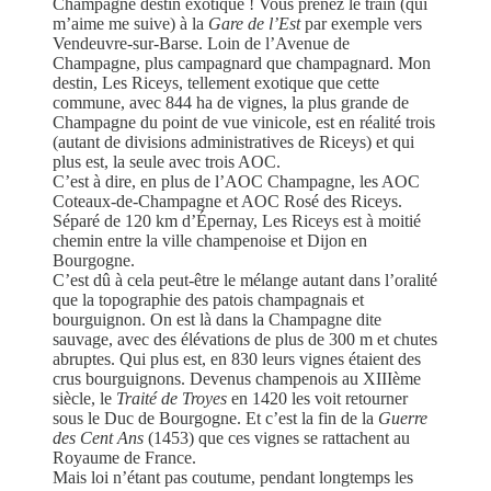
Champagne destin exotique ! Vous prenez le train (qui
m’aime me suive) à la
Gare de l’Est
par exemple vers
Vendeuvre-sur-Barse. Loin de l’Avenue de
Champagne, plus campagnard que champagnard. Mon
destin, Les Riceys, tellement exotique que cette
commune, avec 844 ha de vignes, la plus grande de
Champagne du point de vue vinicole, est en réalité trois
(autant de divisions administratives de Riceys) et qui
plus est, la seule avec trois AOC.
C’est à dire, en plus de l’AOC Champagne, les AOC
Coteaux-de-Champagne et AOC Rosé des Riceys.
Séparé de 120 km d’Épernay, Les Riceys est à moitié
chemin entre la ville champenoise et Dijon en
Bourgogne.
C’est dû à cela peut-être le mélange autant dans l’oralité
que la topographie des patois champagnais et
bourguignon. On est là dans la Champagne dite
sauvage, avec des élévations de plus de 300 m et chutes
abruptes. Qui plus est, en 830 leurs vignes étaient des
crus bourguignons. Devenus champenois au XIIIème
siècle, le
Traité de Troyes
en 1420 les voit retourner
sous le Duc de Bourgogne. Et c’est la fin de la
Guerre
des Cent Ans
(1453) que ces vignes se rattachent au
Royaume de France.
Mais loi n’étant pas coutume, pendant longtemps les