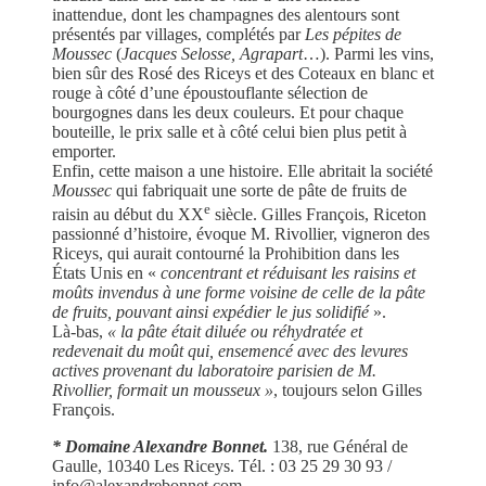
inattendue, dont les champagnes des alentours sont
présentés par villages, complétés par
Les pépites de
Moussec
(
Jacques Selosse, Agrapart
…). Parmi les vins,
bien sûr des Rosé des Riceys et des Coteaux en blanc et
rouge à côté d’une époustouflante sélection de
bourgognes dans les deux couleurs. Et pour chaque
bouteille, le prix salle et à côté celui bien plus petit à
emporter.
Enfin, cette maison a une histoire. Elle abritait la société
Moussec
qui fabriquait une sorte de pâte de fruits de
e
raisin au début du XX
siècle. Gilles François, Riceton
passionné d’histoire, évoque M. Rivollier, vigneron des
Riceys, qui aurait contourné la Prohibition dans les
États Unis en «
concentrant et réduisant les raisins et
moûts invendus à une forme voisine de celle de la pâte
de fruits, pouvant ainsi expédier le jus solidifié
».
Là-bas,
« la pâte était diluée ou réhydratée et
redevenait du moût qui, ensemencé avec des levures
actives provenant du laboratoire parisien de M.
Rivollier, formait un mousseux »
, toujours selon Gilles
François.
* Domaine Alexandre Bonnet.
138, rue Général de
Gaulle, 10340 Les Riceys. Tél. : 03 25 29 30 93 /
info@alexandrebonnet.com