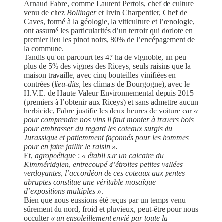
Arnaud Fabre, comme Laurent Pertois, chef de culture
venu de chez
Bollinger
et Irvin Charpentier, Chef de
Caves, formé à la géologie, la viticulture et l’œnologie,
ont assumé les particularités d’un terroir qui dorlote en
premier lieu les pinot noirs, 80% de l’encépagement de
la commune.
Tandis qu’on parcourt les 47 ha de vignoble, un peu
plus de 5% des vignes des Riceys, seuls raisins que la
maison travaille, avec cinq bouteilles vinifiées en
contrées (
lieu-dits
, les climats de Bourgogne), avec le
H.V.E. de Haute Valeur Environnemental depuis 2015
(premiers à l’obtenir aux Riceys) et sans admettre aucun
herbicide, Fabre justifie les deux heures de voiture car
«
pour comprendre nos vins il faut monter à travers bois
pour embrasser du regard les coteaux surgis du
Jurassique et patiemment façonnés pour les hommes
pour en faire jaillir le raisin ».
Et,
agropoétiqu
e :
« établi sur un calcaire du
Kimméridgien, entrecoupé d’étroites petites vallées
verdoyantes, l’accordéon de ces coteaux aux pentes
abruptes constitue une véritable mosaïque
d’expositions multiples »
.
Bien que nous eussions été reçus par un temps venu
sûrement du nord, froid et pluvieux, peut-être pour nous
occulter
« un ensoleillement envié par toute la