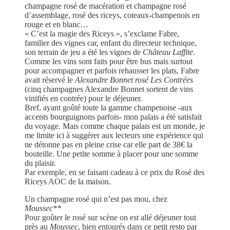
champagne rosé de macération et champagne rosé
d’assemblage, rosé des riceys, coteaux-champenois en
rouge et en blanc…
« C’est la magie des Riceys », s’exclame Fabre,
familier des vignes car, enfant du directeur technique,
son terrain de jeu a été les vignes de
Château Laffite
.
Comme les vins sont faits pour être bus mais surtout
pour accompagner et parfois rehausser les plats, Fabre
avait réservé le
Alexandre Bonnet rosé Les Contrées
(cinq champagnes Alexandre Bonnet sortent de vins
vinifiés en contrée) pour le déjeuner.
Bref, ayant goûté toute la gamme champenoise -aux
accents bourguignons parfois- mon palais a été satisfait
du voyage. Mais comme chaque palais est un monde, je
me limite ici à suggérer aux lecteurs une expérience qui
ne détonne pas en pleine crise car elle part de 38€ la
bouteille. Une petite somme à placer pour une somme
du plaisir.
Par exemple, en se faisant cadeau à ce prix du Rosé des
Riceys AOC de la maison.
Un champagne rosé qui n’est pas mou, chez
Moussec**
Pour goûter le rosé sur scène on est allé déjeuner tout
près au
Moussec
, bien entourés dans ce petit resto par