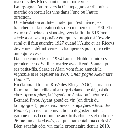
maisons des Riceys ont eu une porte vers la
Bourgogne, l’autre vers la Champagne car d’après le
marché on sortait les vins dans l’une ou l’autre
direction.
Une hésitation architecturale qui n’est même pas
tranchée par la création des départements en 1790. Elle
est mise à peine en stand-by, vers la fin du XIXème
siècle à cause du phylloxéra qui est propice à l’exode
rural et il faut attendre 1927 quand l’Aube et les Riceys
deviennent définitivement champenois pour que cette
ambigüité cesse.
Dans ce contexte, en 1934 Lucien Noble plante ses
premiers ceps. Sa fille, mariée avec René Bonnet, puis
ses petits-fils, Serge et Alain vont faire grandir le
vignoble et le baptiser en 1970
Champagne Alexandre
Bonnet*
.
En élaborant le rare Rosé des Riceys AOC, la maison
fournira la bouteille qui a surpris dans une dégustation
chez
Apostrophes
, la légendaire émission littéraire de
Bernard Pivot. Ayant gouté ce vin (on dirait du
bourgogne !), puis deux rares champagnes
Alexandre
Bonnet
, j’ai reçu une invitation à déguster toute la
gamme dans la commune aux trois clochers et riche de
26 monuments classés, ce qui augmentait ma curiosité.
Bien satisfait côté vin car le propriétaire depuis 2019,