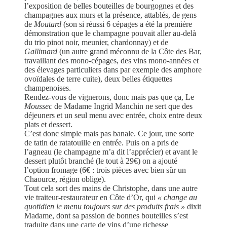
l’exposition de belles bouteilles de bourgognes et des
champagnes aux murs et la présence, attablés, de gens
de
Moutard
(son si réussi 6 cépages a été la première
démonstration que le champagne pouvait aller au-delà
du trio pinot noir, meunier, chardonnay) et de
Gallimard
(un autre grand méconnu de la Côte des Bar,
travaillant des mono-cépages, des vins mono-années et
des élevages particuliers dans par exemple des amphore
ovoïdales de terre cuite), deux belles étiquettes
champenoises.
Rendez-vous de vignerons, donc mais pas que ça, Le
Moussec
de Madame Ingrid Manchin ne sert que des
déjeuners et un seul menu avec entrée, choix entre deux
plats et dessert.
C’est donc simple mais pas banale. Ce jour, une sorte
de tatin de ratatouille en entrée. Puis on a pris de
l’agneau (le champagne m’a dit l’apprécier) et avant le
dessert plutôt branché (le tout à 29€) on a ajouté
l’option fromage (6€ : trois pièces avec bien sûr un
Chaource, région oblige).
Tout cela sort des mains de Christophe, dans une autre
vie traiteur-restaurateur en Côte d’Or, qui
« change au
quotidien le menu toujours sur des produits frais »
dixit
Madame, dont sa passion de bonnes bouteilles s’est
traduite dans une carte de vins d’une richesse