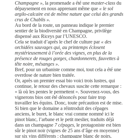
Champagne »
, la promenade a été une
master-class
du
dépaysement en nous apprenant même que
« le sol
argilo-calcaire est de même nature que celui des grands
crus de Chablis ».
Au bord de la route, un panneau indique le premier
sentier de la biodiversité en Champagne, privilège
dispensé aux Riceys par l’UNESCO.
Cela se traduit d’après le chef de culture par
« des
orchidées sauvages qui, au printemps éclosent
mystérieusement à l’orée des vignes, en plus de la
présence de rouges gorges, chardonnerets, fauvettes à
tête noire, mésanges »
.
Bref, pour un urbaniste comme moi, tout cela a été une
overdose de nature bien traitée.
Or, après un premier essai bio voici trois lustres, qui
continue, le retour des chevaux suscite cette remarque :
« là où les pentes le permettent ». Souvenez-vous, des
vignerons bios ont été dénoncés pour faire trop
travailler les équins. Donc, toute précaution est de mise.
Si bien que le domaine a réintroduit des cépages
anciens, le buret, le blanc vrai comme nommé ici le
pinot blanc, l’arbane et le petit meslier, traduits déjà
dans un champagne
7 cépages
, le protagoniste est bien
sûr le pinot noir (vignes de 25 ans d’âge en moyenne)
sur six vins différents : champagne blanc de noirs,