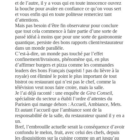
et de l’autre, il y a vous qui en toute innocence ouvrez
la bouche pour avaler en confiance ce qu’on vous sert
et vous enfin qui en toute politesse remerciez tant
d’attentions.
Mais pas besoin d’être fin observateur pour conclure
que tout cela commence à faire partie d’une sorte de
passé idéal à moins que pour une sorte de gastronomie
quantique, persiste des bons rapports client/restaurateur
dans un monde parallèle.
C’est-à-dire, un monde pas touché par l’effet
confinement/livraisons, phénomène qui, en plus
d’affirmer burgers et pizza comme les commandes
leaders des bons Français (sapristi ! pas du lièvre à la
royale) ont éliminé le point le plus important de tout
bistrot ou restaurant qui n’est pas le chef, comme la
télévision veut nous faire croire, mais la salle.
Je l’ai déjà raconté : une enquête de
Gira Conseil
,
spécialiste du secteur a établi l’ordre d’attentes du
Parisien qui mange dehors : Accueil, Ambiance, Mets.
Et autant l’accueil que l’ambiance sont de la
responsabilité de la salle, du restaurateur quand il y en a
un.
Bref, l’embrouille actuelle serait la conséquence d’avoir
confondu le melon, fruit, avec celui des chefs, depuis
les disquisitions sur la cuisine comme un art jusqu’au