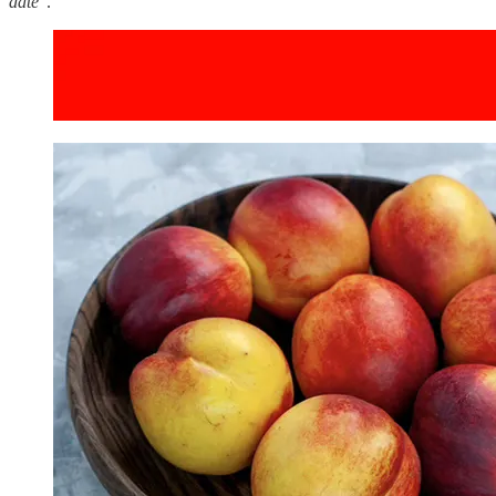
date
”.