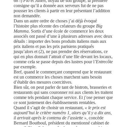
68 !)
Flo
et
Julien
, noyau de son groupe, la première
consigne qu’il a donnée aux serveurs fut de ne pas
pousser les clients à partir en leur présentant l’addition
non demandée.
Dans un autre ordre de choses j’ai déjà évoqué
l’histoire plus récente des créateurs du groupe
Big
Mamma
. Sortis d’une école de commerce les deux
associés ont passé d’une à plusieurs adresses avec deux
détails : importer des bons produits italiens mais aux
prix italiens et pas les prix parisiens pratiqués
jusqu’alors et (2), ne pas prendre des réservations, ce
qui en plus donnait l’attrait d’une file devant les locaux,
comme cela se passe depuis des lustres pour l
’Entrecôte
par exemple.
Bref, quand le commerçant comprend que le restaurant
est un commerce les choses marchent sans besoin
d’établir des mesures coercitives.
Bien sûr, on peut parler de tant de bistrots, brasseries et
restaurants qui sans couronner roi aux clients les traitent
comme tels pendant chaque service. Et j’ose penser que
ce sont justement des établissements rentables.
Quand il s’agit de choisir un restaurant,
« le prix est
aujourd’hui le critère numéro 1, alors qu’il y a dix ans,
il arrivait après le contenu de l’assiette »,
concède
Bernard Boutboul, président du mentionné cabinet de