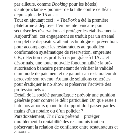
par ailleurs, comme
Booking
pour les hôtels)
s’autoproclame « pionnier de la lutte contre ce fléau
depuis plus de 15 ans ».
Tout en ajoutant ceci : «
TheFork
a été la première
plateforme à déployer l’empreinte bancaire pour
sécuriser les réservations et protéger les établissements.
Aujourd’hui, cet engagement se traduit par un arsenal
complet de dispositifs, alliant technologie et prévention,
pour accompagner les restaurateurs au quotidien :
confirmation systématique de réservation, empreinte
CB, détection des profils à risque grâce à l’IA… et
désormais, une toute nouvelle
fonctionnalité : la pré-
autorisation bancaire permettant de vérifier la validité
d'un mode de paiement et de garantir au restaurateur de
percevoir son revenu. Autant de solutions concrètes
pour éradiquer le no-show et préserver l’activité des
professionnels ».
Détail de la société paranoïaque : prévoir une punition
générale pour contrer le délit particulier. Or, que reste-t-
il de nos amours quand tout rapport doit passer par les
mains d’un notaire ou d’un policier ?
Paradoxalement,
The Fork
prétend « protéger
durablement la rentabilité des restaurants tout en
préservant la relation de confiance entre restaurateurs et
clients ».