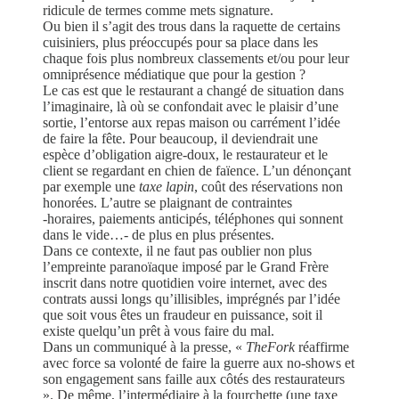
ridicule de termes comme mets signature.
Ou bien il s’agit des trous dans la raquette de certains
cuisiniers, plus préoccupés pour sa place dans les
chaque fois plus nombreux classements et/ou pour leur
omniprésence médiatique que pour la gestion ?
Le cas est que le restaurant a changé de situation dans
l’imaginaire, là où se confondait avec le plaisir d’une
sortie, l’entorse aux repas maison ou carrément l’idée
de faire la fête. Pour beaucoup, il deviendrait une
espèce d’obligation aigre-doux, le restaurateur et le
client se regardant en chien de faïence. L’un dénonçant
par exemple une
taxe lapin
, coût des réservations non
honorées. L’autre se plaignant de contraintes
-horaires, paiements anticipés, téléphones qui sonnent
dans le vide…- de plus en plus présentes.
Dans ce contexte, il ne faut pas oublier non plus
l’empreinte paranoïaque imposé par le Grand Frère
inscrit dans notre quotidien voire internet, avec des
contrats aussi longs qu’illisibles, imprégnés par l’idée
que soit vous êtes un fraudeur en puissance, soit il
existe quelqu’un prêt à vous faire du mal.
Dans un communiqué à la presse, «
TheFork
réaffirme
avec force sa volonté de faire la guerre aux no-shows et
son engagement sans faille aux côtés des restaurateurs
». De même, l’intermédiaire à la fourchette (une taxe