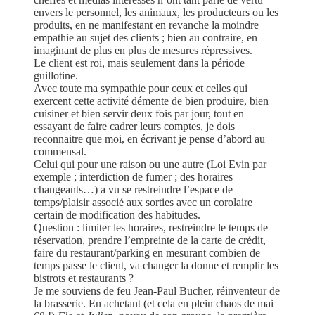
envers le personnel, les animaux, les producteurs ou les
produits, en ne manifestant en revanche la moindre
empathie au sujet des clients ; bien au contraire, en
imaginant de plus en plus de mesures répressives.
Le client est roi, mais seulement dans la période
guillotine.
Avec toute ma sympathie pour ceux et celles qui
exercent cette activité démente de bien produire, bien
cuisiner et bien servir deux fois par jour, tout en
essayant de faire cadrer leurs comptes, je dois
reconnaitre que moi, en écrivant je pense d’abord au
commensal.
Celui qui pour une raison ou une autre (Loi Evin par
exemple ; interdiction de fumer ; des horaires
changeants…) a vu se restreindre l’espace de
temps/plaisir associé aux sorties avec un corolaire
certain de modification des habitudes.
Question : limiter les horaires, restreindre le temps de
réservation, prendre l’empreinte de la carte de crédit,
faire du restaurant/parking en mesurant combien de
temps passe le client, va changer la donne et remplir les
bistrots et restaurants ?
Je me souviens de feu Jean-Paul Bucher, réinventeur de
la brasserie. En achetant (et cela en plein chaos de mai