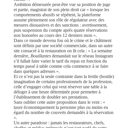
Ambition démesurée peut-être vue sa position de juge
et partie, magistrat de son plein droit car « lorsque les
comportements abusifs se répètent, la plateforme
assume pleinement son rôle de régulateur avec des
mesures dissuasives et des sanctions
: avertissement,
puis suspension du compte après quatre réservations
non honorées au cours des 12 derniers mois ».
Dans ce monde devenu fou où le crime et le châtiment
sont définis par une société commerciale, dans un autre
site consacré à la restauration on lit cela : « La semaine
dernière,
Bouillantes
demandait sur le réseau Instagram
s’il fallait faire varier le tarif du repas en fonction du
temps passé à table comme cela commence à se faire
dans quelques adresses ».
Et ce n’est pas la seule contrainte dans la fertile (hostile)
imagination de certains professionnels de la profession,
celle d’engager celui qui veut réserver une table à la
déloger à une heure déterminée pour permettre à
l’établissement de doubler ses prestations.
Sans oublier cette autre proposition dans le vent : «
taxer économiquement la personne plus ou moins eu
égard du nombre de couverts demandés à la réservation
».
Un autre paradoxe : jamais les restaurateurs, chefs,
cheffes et médias intéressés n’ont tant parlé de vertu