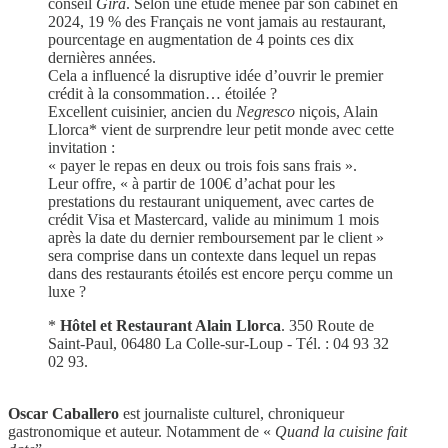
conseil
Gira
. Selon une étude menée par son cabinet en
2024, 19 % des Français ne vont jamais au restaurant,
pourcentage en augmentation de 4 points ces dix
dernières années.
Cela a influencé la disruptive idée d’ouvrir le premier
crédit à la consommation… étoilée ?
Excellent cuisinier, ancien du
Negresco
niçois, Alain
Llorca* vient de surprendre leur petit monde avec cette
invitation :
« payer le repas en deux ou trois fois sans frais ».
Leur offre, « à partir de 100€ d’achat pour les
prestations du restaurant uniquement, avec cartes de
crédit Visa et Mastercard, valide au minimum 1 mois
après la date du dernier remboursement par le client »
sera comprise dans un contexte dans lequel un repas
dans des restaurants étoilés est encore perçu comme un
luxe ?
*
Hôtel et Restaurant Alain Llorca
. 350 Route de
Saint-Paul, 06480 La Colle-sur-Loup - Tél. : 04 93 32
02 93.
Oscar Caballero
est journaliste culturel, chroniqueur
gastronomique et auteur. Notamment de «
Quand la cuisine fait