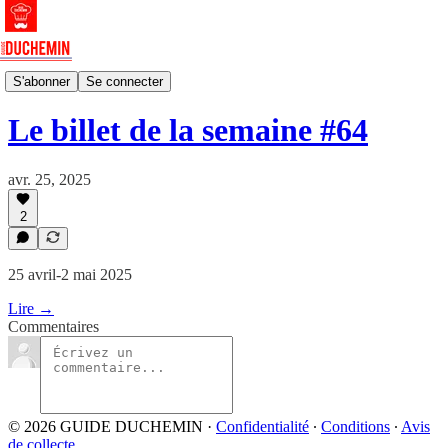
🗞️ Billets hébdomadaires
S'abonner
Se connecter
Le billet de la semaine #64
avr. 25, 2025
2
25 avril-2 mai 2025
Lire →
Commentaires
© 2026 GUIDE DUCHEMIN
·
Confidentialité
∙
Conditions
∙
Avis
de collecte