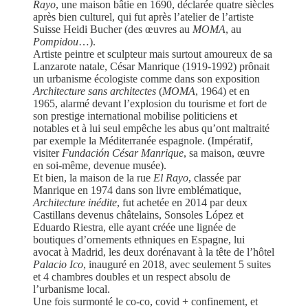
Rayo
, une maison bâtie en 1690, déclarée quatre siècles
après bien culturel, qui fut après l’atelier de l’artiste
Suisse Heidi Bucher (des œuvres au
MOMA
, au
Pompidou
…).
Artiste peintre et sculpteur mais surtout amoureux de sa
Lanzarote natale, César Manrique (1919-1992) prônait
un urbanisme écologiste comme dans son exposition
Architecture sans
architectes
(
MOMA
, 1964) et en
1965, alarmé devant l’explosion du tourisme et fort de
son prestige international mobilise politiciens et
notables et à lui seul empêche les abus qu’ont maltraité
par exemple la Méditerranée espagnole. (Impératif,
visiter
Fundación César
Manrique
, sa maison, œuvre
en soi-même, devenue musée).
Et bien, la maison de la rue
El Rayo
, classée par
Manrique en 1974 dans son livre emblématique,
Architecture inédite
, fut achetée en 2014 par deux
Castillans devenus châtelains, Sonsoles López et
Eduardo Riestra, elle ayant créée une lignée de
boutiques d’ornements ethniques en Espagne, lui
avocat à Madrid, les deux dorénavant à la tête de l’hôtel
Palacio Ico
, inauguré en 2018, avec seulement 5 suites
et 4 chambres doubles et un respect absolu de
l’urbanisme local.
Une fois surmonté le co-co, covid + confinement, et