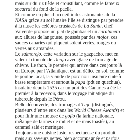
mais sur du riz tiède et croustillant, comme le fameux
socarrat
du fond de la paella.
Et comme en plus d’accueillir des astronautes de la
NASA
grâce au sol lunaire l’île se distingue par prendre
à la nasse les célèbres crustacés de
La Santa
, chef
Valverde propose un plat de gambas et un
carabinero
aux allures de langouste, poussés par des
mojos
, ces
sauces canaries qui piquent soient vertes, rouges ou
vertes aux amandes.
Le
salmorejo
, cette variation sur le gazpacho, met en
valeur la tomate de
Tinajo
avec glace de fromage de
chèvre. Le thon, le premier qui arrive dans ces jours-là
en Europe par l’Atlantique, est un délice en soi, comme
le poulpe local, la viande de porc noir insulaire cuite à
basse température et surtout la
papa
(pdt en quechua),
insulaire depuis 1535 car un port des Canaries a été le
premier à la recevoir, dans le voyage initiatique du
tubercule depuis le Pérou.
Belle découverte, des fromages d’
Uga
(distingués,
plusieurs d’entre eux dans les
World Cheese Awards
) et
pour finir une mousse de
gofio
(la farine nationale,
mélange de farines de millet et de maïs toastés), au
caramel salé et meringue.
Toujours une cuisine juste, respectueuse du produit,
mais aux saveurs nettes, bien accompagnée et parfois