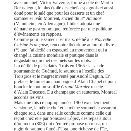
avec un chef, Victor Valverde, formé à côté de Martin
Berasategui, le plus étoilé des chefs espagnols et aussi
doué pour le salé que pour les desserts et un chef
sommelier Iván Monreal, ancien du 3*
Amador
(Mannheim, en Allemagne), l’hôtel adopta une
démarche gastronomique, renforcée par une politique
d’événements en rapports.
Comme pour le samedi 1er mars, dédié à la
Nouvelle
Cuisine Française
, rencontre théorique autour du livre
(*) que j’ai dédié en espagnol au mouvement qui a
changé la cuisine mondiale et pratique dans la
dégustation qui met des mets sur les mots.
Un défilé de plats datés. Trois en 1965 : la salade
gourmande de Guérard, le saumon à l’oseille des
Troisgros et le magret inventé par André Daguin. En
préface, le fumet au champagne d’Alain Chapel et pour
boucler le tout un soufflé
Grand Marnier
recette
d’Alain Ducasse. Du champagne en sauternes, Monreal
accorda les vins.
Mais une fois ce pop-up années 1960 excellemment
versionné, le même chef et le même sommelier assurent
chaque soir, dans une salle conduite comme celle qui
reçoit chez elle par Sonsoles López, des repas autour
d’un menu (80€) qui d’entrée propose un must, un
nigiri de saumon fumé d’Uga, une richesse de l’île,