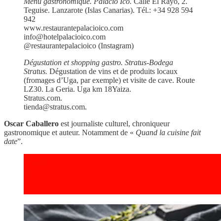
Menu gastronomique. Palacio Ico.
Calle El Rayo, 2.
Teguise. Lanzarote (Islas Canarias). Tél.:
+34 928 594
942
www.restaurantepalacioico.com
info@hotelpalacioico.com
@restaurantepalacioico (Instagram)
Dégustation et shopping gastro. Stratus-Bodega
Stratus.
Dégustation de vins et de produits locaux
(fromages d’Uga, par exemple) et visite de cave. Route
LZ30. La Geria. Uga km 18Yaiza.
Stratus.com.
tienda@stratus.com.
Oscar Caballero
est journaliste culturel, chroniqueur
gastronomique et auteur. Notamment de «
Quand la cuisine fait
date
”.