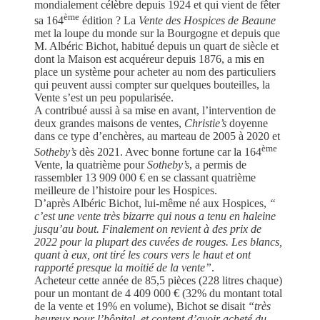
mondialement célèbre depuis 1924 et qui vient de fêter
ème
sa 164
édition ? La
Vente des Hospices de Beaune
met la loupe du monde sur la Bourgogne et depuis que
M. Albéric Bichot, habitué depuis un quart de siècle et
dont la Maison est acquéreur depuis 1876, a mis en
place un système pour acheter au nom des particuliers
qui peuvent aussi compter sur quelques bouteilles, la
Vente s’est un peu popularisée.
A contribué aussi à sa mise en avant, l’intervention de
deux grandes maisons de ventes,
Christie’s
doyenne
dans ce type d’enchères, au marteau de 2005 à 2020 et
ème
Sotheby’s
dès 2021. Avec bonne fortune car la 164
Vente, la quatrième pour
Sotheby’s
, a permis de
rassembler 13 909 000 € en se classant quatrième
meilleure de l’histoire pour les Hospices.
D’après Albéric Bichot, lui-même né aux Hospices,
“
c’est une vente très bizarre qui nous a tenu en haleine
jusqu’au bout. Finalement on revient à des prix de
2022 pour la plupart des cuvées de rouges. Les blancs,
quant à eux, ont tiré les cours vers le haut et ont
rapporté presque la moitié de la vente”
.
Acheteur cette année de 85,5 pièces (228 litres chaque)
pour un montant de 4 409 000 € (32% du montant total
de la vente et 19% en volume), Bichot se disait
“très
heureux pour l’hôpital, et content d’avoir acheté du