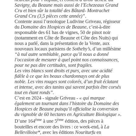
Savigny, du Beaune mais aussi de l’Echezeaux Grand
Cru et bien sûr la totalité des Bâtard- Montrachet
Grand Cru (3,5 pièces cette année)”
.
Contente aussi l’œnologue Ludivine Griveau, régisseur
du
Domaine des Hospices de Beaune
, c’est-à-dire
responsable des 61 has de vignes, 50 de pinot noir
(notamment en Côte de Beaune et Côte des Nuits) qui
nous a parlé, dans la présentation de la Vente, aux
nouveaux locaux parisiens de
Sotheby’s
, d’un millésime
“à nul autre semblable, parce qu’il nous a donné
l’occasion de mesurer à quel point nos connaissances,
pour ne pas dire certitudes, sont fragiles.
Les vins blancs sont droits et purs, avec une acidité
fidèle à ce que les beaux chardonnays ont de plus
noble. Les vins rouges sont colorés, d’un fruit éclatant
et intense, avec des tanins qui savent parfois être corsés
tout en étant ronds”.
C’est en 2024 - signale Griveau -
« qui marque
également un tournant dans l’histoire du Domaine des
Hospices de Beaune puisqu’il officialise la conversion
du vignoble de 60 hectares en Agriculture Biologique »
.
ème
ème
D’une 164
à une 5
édition, des pièces à
bouteilles et encore des livres : ce week-end, à
La
Bellevilloise*
, avec les éditions
Nouriturfu
en