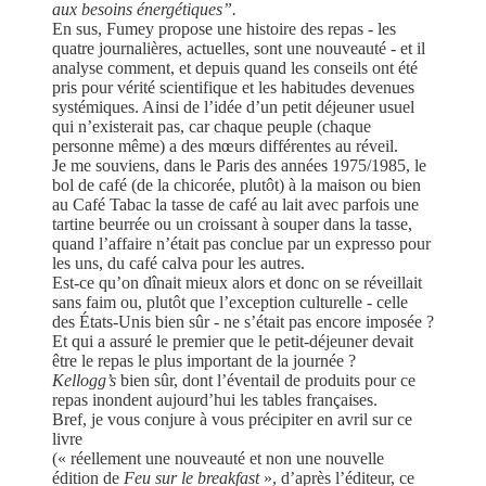
aux besoins énergétiques”.
En sus, Fumey propose une histoire des repas - les
quatre journalières, actuelles, sont une nouveauté - et il
analyse comment, et depuis quand les conseils ont été
pris pour vérité scientifique et les habitudes devenues
systémiques. Ainsi de l’idée d’un petit déjeuner usuel
qui n’existerait pas, car chaque peuple (chaque
personne même) a des mœurs différentes au réveil.
Je me souviens, dans le Paris des années 1975/1985, le
bol de café (de la chicorée, plutôt) à la maison ou bien
au Café Tabac la tasse de café au lait avec parfois une
tartine beurrée ou un croissant à souper dans la tasse,
quand l’affaire n’était pas conclue par un expresso pour
les uns, du café calva pour les autres.
Est-ce qu’on dînait mieux alors et donc on se réveillait
sans faim ou, plutôt que l’exception culturelle - celle
des États-Unis bien sûr - ne s’était pas encore imposée ?
Et qui a assuré le premier que le petit-déjeuner devait
être le repas le plus important de la journée ?
Kellogg’s
bien sûr, dont l’éventail de produits pour ce
repas inondent aujourd’hui les tables françaises.
Bref, je vous conjure à vous précipiter en avril sur ce
livre
(« réellement une nouveauté et non une nouvelle
édition de
Feu sur le breakfast
», d’après l’éditeur, ce