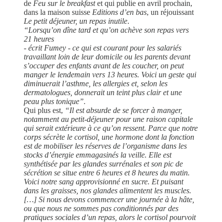
de
Feu sur le breakfast
et qui publie en avril prochain,
dans la maison suisse
Editions d’en bas
, un réjouissant
Le petit déjeuner, un repas inutile
.
“Lorsqu’on dîne tard et qu’on achève son repas vers
21 heures
- écrit Fumey - ce qui est courant pour les salariés
travaillant loin de leur domicile ou les parents devant
s’occuper des enfants avant de les coucher, on peut
manger le lendemain vers 13 heures. Voici un geste qui
diminuerait l’asthme, les allergies et, selon les
dermatologues, donnerait un teint plus clair et une
peau plus tonique”.
Qui plus est,
“Il est absurde de se forcer à manger,
notamment au petit-déjeuner pour une raison capitale
qui serait extérieure à ce qu’on ressent. Parce que notre
corps sécrète le cortisol, une hormone dont la fonction
est de mobiliser les réserves de l’organisme dans les
stocks d’énergie emmagasinés la veille. Elle est
synthétisée par les glandes surrénales et son pic de
sécrétion se situe entre 6 heures et 8 heures du matin.
Voici notre sang approvisionné en sucre. Et puisant
dans les graisses, nos glandes alimentent les muscles.
[…] Si nous devons commencer une journée à la hâte,
ou que nous ne sommes pas conditionnés par des
pratiques sociales d’un repas, alors le cortisol pourvoit