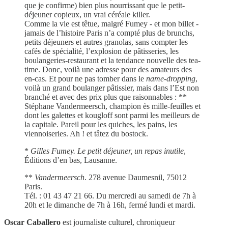
que je confirme) bien plus nourrissant que le petit-
déjeuner copieux, un vrai céréale killer.
Comme la vie est têtue, malgré Fumey - et mon billet -
jamais de l’histoire Paris n’a compté plus de brunchs,
petits déjeuners et autres granolas, sans compter les
cafés de spécialité, l’explosion de pâtisseries, les
boulangeries-restaurant et la tendance nouvelle des tea-
time. Donc, voilà une adresse pour des amateurs des
en-cas. Et pour ne pas tomber dans le
name-dropping
,
voilà un grand boulanger pâtissier, mais dans l’Est non
branché et avec des prix plus que raisonnables : **
Stéphane Vandermeersch, champion ès mille-feuilles et
dont les galettes et kougloff sont parmi les meilleurs de
la capitale. Pareil pour les quiches, les pains, les
viennoiseries. Ah ! et tâtez du bostock.
*
Gilles Fumey. Le petit déjeuner, un repas inutile
,
Éditions d’en bas, Lausanne.
**
Vandermeersch
. 278 avenue Daumesnil, 75012
Paris.
Tél. : 01 43 47 21 66. Du mercredi au samedi de 7h à
20h et le dimanche de 7h à 16h, fermé lundi et mardi.
Oscar Caballero
est journaliste culturel, chroniqueur