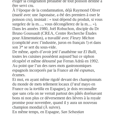
exiger la congélation préalable de tout poisson destiné à
être servi cru.
À l’époque de la condamnation, déjà Raymond Oliver
(marié avec une Japonaise, a été des premiers à oser le
poisson cru), insistait : « tout dépend du produit, si vous
surgelez de la m...., vous décongèlerez de la m.... »).
Dans les années 1980, Joël Robuchon, disciple du Dr
Bruno Goussault (CREA, Centre Recherche Études
pour Alimentation), a travaillé avec
Fleury Michon
(complicité avec l’industrie, juron en français !) et dans
son 3* se sert du sous-vide.
De même, après d’avoir jeté l’anathème sur
El Bulli,
toutes les cuisines possèdent aujourd’hui ce siphon
récupéré et même détourné par Ferran Adrià en 1992.
Au point que l’un des rares mots gastronomiques
espagnols incorporés par la France ait été
espumas
,
écumes.
Et moi, en ayant même rigolé devant des championnats
du monde de mets tellement locaux (l’œuf mayo en
France ou la
tortilla
en Espagne), je dois reconnaître
que sans cela on ne verrait partout des pâtés dorénavant
bons ni non plus ce déversement des lièvres à la royale
promise pour novembre, quand il y aura un nouveau
champion mondial (À suivre).
En même temps, en Espagne,
San Sebastian