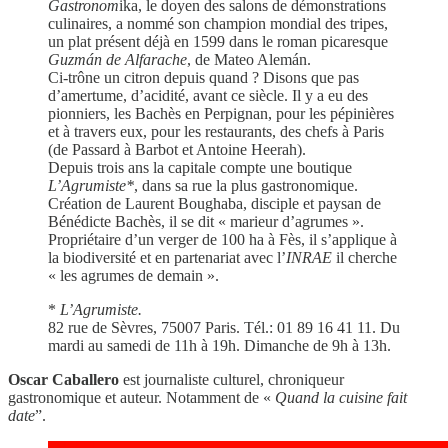
Gastronom
ika, le doyen des salons de démonstrations
culinaires, a nommé son champion mondial des tripes,
un plat présent déjà en 1599 dans le roman picaresque
Guzmán de Alfarache
, de Mateo Alemán.
Ci-trône un citron depuis quand ? Disons que pas
d’amertume, d’acidité, avant ce siècle. Il y a eu des
pionniers, les Bachès en Perpignan, pour les pépinières
et à travers eux, pour les restaurants, des chefs à Paris
(de Passard à Barbot et Antoine Heerah).
Depuis trois ans la capitale compte une boutique
L’Agrumiste*
, dans sa rue la plus gastronomique.
Création de Laurent Boughaba, disciple et paysan de
Bénédicte Bachès, il se dit « marieur d’agrumes ».
Propriétaire d’un verger de 100 ha à Fès, il s’applique à
la biodiversité et en partenariat avec l’
INRAE
il cherche
« les agrumes de demain ».
*
L’Agrumiste.
82 rue de Sèvres, 75007 Paris. Tél.: 01 89 16 41 11. Du
mardi au samedi de 11h à 19h. Dimanche de 9h à 13h.
Oscar Caballero
est journaliste culturel, chroniqueur
gastronomique et auteur. Notamment de «
Quand la cuisine fait
date
”.