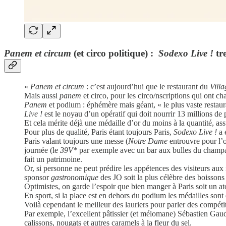
Panem et circum
(et circo politique) :
Sodexo Live !
tr
«
Panem et circum
: c’est aujourd’hui que le restaurant du
Vill
Mais aussi
panem
et circo, pour les circo/nscriptions qui ont cha
Panem
et podium : éphémère mais géant, « le plus vaste restau
Live !
est le noyau d’un opératif qui doit nourrir 13 millions de
Et cela mérite déjà une médaille d’or du moins à la quantité, ass
Pour plus de qualité, Paris étant toujours Paris,
Sodexo Live !
a 
Paris valant toujours une messe (
Notre Dame
entrouvre pour l’o
journée (le
39V*
par exemple avec un bar aux bulles du cham
fait un patrimoine.
Or, si personne ne peut prédire les appétences des visiteurs au
sponsor
gastronomique
des JO soit la plus célèbre des boissons 
Optimistes, on garde l’espoir que bien manger à Paris soit un at
En sport, si la place est en dehors du podium les médailles sont
Voilà cependant le meilleur des lauriers pour parler des compétit
Par exemple, l’excellent pâtissier (et mélomane) Sébastien Gaud
calissons, nougats et autres caramels à la fleur du sel.