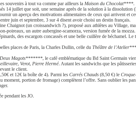
es souvenirs à tout va comme par ailleurs la
Maison du Chocolat****
.
isés 14 juillet que soit, une semaine après de la solution à la dissolution 
urnir un aperçu des motivations alimentaires de ceux qui arrivent et ceu
ntre juin et septembre, 3 sur 4 disent avoir choisi un destin français.
e Chaignot (un croissandwich ?), proposé aux athlètes au Village, mai
mon-poireaux, un autre aubergine-scamorza, version fumée de la mozza. S
inards, des escargots concassés et une belle cuillère de béchamel. Le 
elles places de Paris, la Charles Dullin, celle du
Théâtre de l’Atelier*
 Deux Magots*******
, le café emblématique du Bd Saint Germain vient 
eillevaire
,
Verot
,
Pierre Hermé
. Autant les sandwichs que les pâtisserie
vant le client.
,50€ et 12€ la boîte de 4). Parmi les
Carrés Chauds
(8,50 €) le
Croque-
du moment, portion de fromage) complètent l’offre. Sans oublier les pani
nger.
ée pendant les JO.