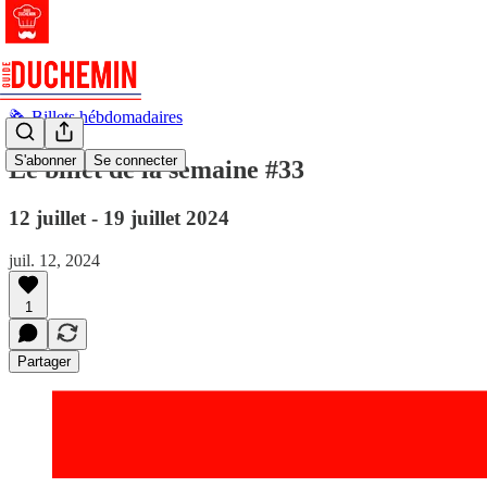
🗞️ Billets hébdomadaires
S'abonner
Se connecter
Le billet de la semaine #33
12 juillet - 19 juillet 2024
juil. 12, 2024
1
Partager