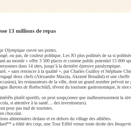
esse 13 millions de repas
age Olympique
ouvre ses portes.
ngé, ou pas, de couleur politique. Les JO plus politisés de sa si politisée
rant au monde » offre 3 500 places et comme public potentiel 15 000 sp
 personnes dans 14 sites, jusqu’à la dernière épreuve paralympique.
uré, « sans renoncer à la qualité », par Charles Guilloy et Stéphane Chich
engagé deux chefs (Alexandre Mazzia, Akramé Benallal) et une cheffe
ccasion), les restaurateurs de la ville, dont un grand nombre prévoit ne
pagne
Barons de Rothschild
), rêvent du tourisme gastronomique, le mo
x intérêts plutôt sportifs, on peut soupçonner que malheureusement la
str
cola, si attentive à la santé… des investisseurs).
out pour pas mal de touristes.
 en chocolat.
ions alimentaires dedans et en dehors du village des athlètes.
ard** a édité des coqs, une Tour Eiffel venue toute droite des
Imagerie