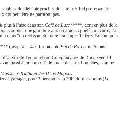
(les tables de plein air proches de la tour Eiffel proposant de
x qui peut être ne partiront pas.
s plus à l’aise dans son
Café de Luce*****
, dont en plus de la
ans oublier une garniture aux escargots : poêlé au beurre, l’ail
tout dans “un croissant de notre boulanger Thierry Breton, puis
*****
(jusqu’au 14-7, formidable
Fin de Partie
, de Samuel
d’ouvrir (le 1er juillet) un
Comptoir
, rue de Buci, avec 14
s sont aussi à emporter. Et le tout à des prix honnêtes, comme
Monsieur Tradition des Deux Magots
.
ers à partager, pour 2 personnes, à 39€, dont les noms (
Le