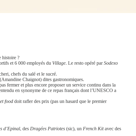
 histoire ?
ortifs et 6 000 employés du
Village
. Le resto opéré par
Sodexo
eri, chefs du salé et le sucré.
 (Amandine Chaignot) dites gastronomiques.
 pas fermer et plus encore proposer un service continu dans la
t entendu en synonyme de ce repas français dont l’UNESCO a
eet food
doit rafler
des prix (pas un hasard que le premier
s d’Epinal
, des
Dragées Patriotes
(sic), un
French Kit
avec des