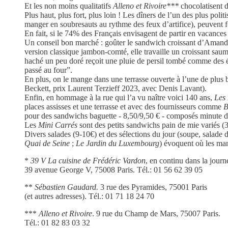
Et les non moins qualitatifs
Alleno et Rivoire***
chocolatisent d
Plus haut, plus fort, plus loin ! Les dîners de l’un des plus polit
manger en soubresauts au rythme des feux d’artifice), peuvent fo
En fait, si le 74% des Français envisagent de partir en vacances e
Un conseil bon marché : goûter le sandwich croissant d’Amandin
version classique jambon-comté, elle travaille un croissant sau
haché un peu doré reçoit une pluie de persil tombé comme des ép
passé au four”.
En plus, on le mange dans une terrasse ouverte à l’une de plus b
Beckett, prix Laurent Terzieff 2023, avec Denis Lavant).
Enfin, en hommage à la rue qui l’a vu naître voici 140 ans,
Les
places assisses et une terrasse et avec des fournisseurs comme
B
pour des sandwichs baguette - 8,50/9,50 € - composés minute de
Les
Mini Carrés
sont des petits sandwichs pain de mie variés (3
Divers salades (9-10€) et des sélections du jour (soupe, salade 
Quai de Seine
;
Le Jardin du
Luxembourg
) évoquent où les ma
*
39 V La cuisine de Frédéric Vardon
, en continu dans la journ
39 avenue George V, 75008 Paris. Tél.: 01 56 62 39 05
**
Sébastien Gaudard.
3 rue des Pyramides, 75001 Paris
(et autres adresses). Tél.: 01 71 18 24 70
***
Alleno et Rivoire
. 9 rue du Champ de Mars, 75007 Paris.
Tél.: 01 82 83 03 32