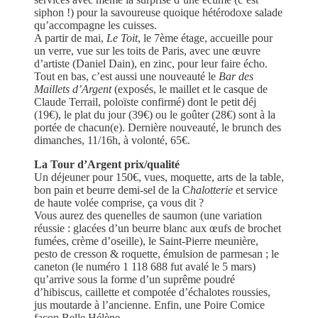
siphon !) pour la savoureuse quoique hétérodoxe salade
qu’accompagne les cuisses.
A partir de mai,
Le Toit
, le 7ème étage, accueille pour
un verre, vue sur les toits de Paris, avec une œuvre
d’artiste (Daniel Dain), en zinc, pour leur faire écho.
Tout en bas, c’est aussi une nouveauté le
Bar
des
Maillets d’Argent
(exposés, le maillet et le casque de
Claude Terrail, poloïste confirmé) dont le petit déj
(19€), le plat du jour (39€) ou le goûter (28€) sont à la
portée de chacun(e). Dernière nouveauté, le brunch des
dimanches, 11/16h, à volonté, 65€.
La Tour d’Argent prix/qualité
Un déjeuner pour 150€, vues, moquette, arts de la table,
bon pain et beurre demi-sel de la C
halotterie
et service
de haute volée comprise, ça vous dit ?
Vous aurez des quenelles de saumon (une variation
réussie : glacées d’un beurre blanc aux œufs de brochet
fumées, crème d’oseille), le Saint-Pierre meunière,
pesto de cresson & roquette, émulsion de parmesan ; le
caneton (le numéro 1 118 688 fut avalé le 5 mars)
qu’arrive sous la forme d’un suprême poudré
d’hibiscus, caillette et compotée d’échalotes roussies,
jus moutarde à l’ancienne. Enfin, une Poire Comice
façon Belle Hélène.