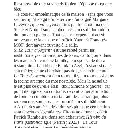
Il est possible que vos pieds foulent l’épaisse moquette
bleu
- la couleur emblématique de la maison - sans que vous
sachiez qu’il s’agit d’une œuvre d’art signé Margaux
Lavevre ; que vous yeux attirés par le panorama de la
Seine et Notre Dame snobent ces lames d’aluminium
du nouveau plafond. Tout cela est cependant aussi
nouveau que la cuisine où officie Yannick Franqués,
MOF, dorénavant ouverte à la salle.
Si
La Tour d’Argent*
est une rareté parmi les
institutions gastronomiques de Paris, car toujours dans
les mains d’une même famille, le responsable de sa
restauration, l’architecte Franklin Azzi, l’est aussi dans
son métier, en ne cherchant pas de geste architectural.
La Tour d’Argent
est de retour et il y a retour aussi dans
la racine grecque du mot nostalgie. Mais la nostalgie
n’est plus ce qu’elle était - dixit Simone Signoret - car
point de regrets, au contraire, devant la transformation
de fond en comble du restaurant des Terrail qui, plus
rare encore, sont aussi les propriétaires du bâtiment.
« Au fil des années, des adresses plus que centenaires
sont devenues légendaires. Citons notamment - écrit
Patrick Rambourg, dans son exhaustive
Histoire du
Paris gastronomique
(Perrin ; 2023) - La Tour
d’Argent et son canard numéroté au sang ».