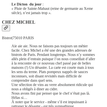
Le Dicton du jour
:
«
Pluie de Sainte-Mahaut (reine de germanie au Xeme
siècle), n’est jamais trop
».
CHEZ MICHEL
Bistrot|75010 PARIS
Aïe aie aie. Nous ne faisons pas toujours un métier
facile. Chez Michel a été une des grandes adresses de
bistrots de Paris. Pendant longtemps. Nous n’y sommes
allés plein d’entrain puisque l’on nous conseillait d’aller
à la rencontre de ce nouveau chef passé par de belles
maisons (!) Un désastre. La carte est courte mais à tous
les sens du terme. Plats pompeux nappés de sauces
inconnues, soit disant revisités mais difficile de
comprendre dans quel sens.
Une sélection de vins au verre absolument ridicule qui
nous a obligés à diner au cidre.
Nous avons fini par penser que le chef n’était pas là.
Hélas si…
À noter que le service - même s’il est impuissant à
rattraper le désastre - est très sympathique.