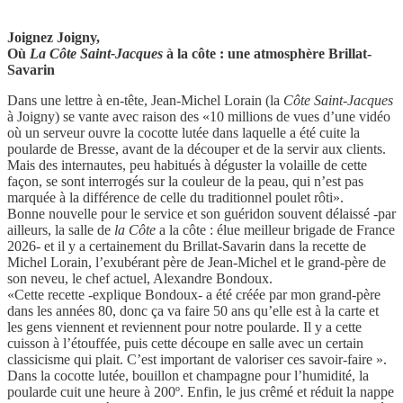
Joignez Joigny,
Où
La Côte Saint-Jacques
à la côte : une atmosphère Brillat-
Savarin
Dans une lettre à en-tête, Jean-Michel Lorain (la
Côte Saint-Jacques
à Joigny) se vante avec raison des «10 millions de vues d’une vidéo
où un serveur ouvre la cocotte lutée dans laquelle a été cuite la
poularde de Bresse, avant de la découper et de la servir aux clients.
Mais des internautes, peu habitués à déguster la volaille de cette
façon, se sont interrogés sur la couleur de la peau, qui n’est pas
marquée à la différence de celle du traditionnel poulet rôti».
Bonne nouvelle pour le service et son guéridon souvent délaissé -par
ailleurs, la salle de
la Côte
a la côte : élue meilleur brigade de France
2026- et il y a certainement du Brillat-Savarin dans la recette de
Michel Lorain, l’exubérant père de Jean-Michel et le grand-père de
son neveu, le chef actuel, Alexandre Bondoux.
«Cette recette -explique Bondoux- a été créée par mon grand-père
dans les années 80, donc ça va faire 50 ans qu’elle est à la carte et
les gens viennent et reviennent pour notre poularde. Il y a cette
cuisson à l’étouffée, puis cette découpe en salle avec un certain
classicisme qui plait. C’est important de valoriser ces savoir-faire ».
Dans la cocotte lutée, bouillon et champagne pour l’humidité, la
poularde cuit une heure à 200º. Enfin, le jus crêmé et réduit la nappe