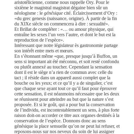
aristotélicienne, comme nous rappelle Ory. Pour le
sixième le magistral magistrat dégaine bien sûr un
néologisme : le
génésique
cité. Éclaircissement d‘Ory :
«du grec genesis (naissance, origine). À partir de la fin
du XIXe siècle on commencera à dire : sexualité».
Et Brillat de compléter : «… ou amour physique, qui
entraîne les sexes l’un vers l’autre, et dont le but est la
reproduction de l’espèce».
Intéressant que notre législateur ès gastronomie partage
son intérêt entre mets et mœurs.
En s’étonnant même «que, presque jusqu’à Buffon, un
sens si important ait été méconnu, et soit resté confondu
ou plutôt annexé au toucher. Cependant la sensation
dont il est le siège n’a rien de commun avec celle du
tact ; il réside dans un appareil aussi complet que la
bouche ou les yeux; et ce qu’il y a de singulier, c’est
que chaque sexe ayant tout ce qu’il faut pour éprouver
cette sensation, il est néanmoins nécessaire que les deux
se réunissent pour atteindre au but que la nature s’est
proposée. Et si le goût, qui a pour but la conservation
de l’individu, est incontestablement un sens, à plus forte
raison doit-on accorder ce titre aux organes destinés à la
conservation de l’espèce. Donnons donc au sens
génésique la place sensuelle qu’on ne peut lui refuser, et
reposons-nous sur nos neveux du soin de lui assigner