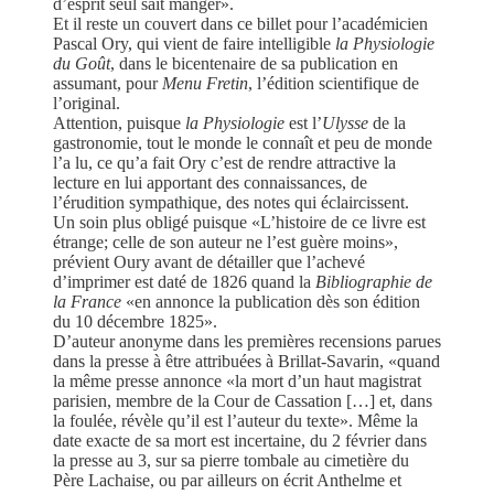
d’esprit seul sait manger».
Et il reste un couvert dans ce billet pour l’académicien
Pascal Ory, qui vient de faire intelligible
la Physiologie
du Goût
, dans le bicentenaire de sa publication en
assumant, pour
Menu Fretin
, l’édition scientifique de
l’original.
Attention, puisque
la Physiologie
est l’
Ulysse
de la
gastronomie, tout le monde le connaît et peu de monde
l’a lu, ce qu’a fait Ory c’est de rendre attractive la
lecture en lui apportant des connaissances, de
l’érudition sympathique, des notes qui éclaircissent.
Un soin plus obligé puisque «L’histoire de ce livre est
étrange; celle de son auteur ne l’est guère moins»,
prévient Oury avant de détailler que l’achevé
d’imprimer est daté de 1826 quand la
Bibliographie de
la France
«en annonce la publication dès son édition
du 10 décembre 1825».
D’auteur anonyme dans les premières recensions parues
dans la presse à être attribuées à Brillat-Savarin, «quand
la même presse annonce «la mort d’un haut magistrat
parisien, membre de la Cour de Cassation […] et, dans
la foulée, révèle qu’il est l’auteur du texte». Même la
date exacte de sa mort est incertaine, du 2 février dans
la presse au 3, sur sa pierre tombale au cimetière du
Père Lachaise, ou par ailleurs on écrit Anthelme et