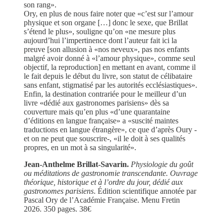
son rang».
Ory, en plus de nous faire noter que «c’est sur l’amour
physique et son organe […] donc le sexe, que Brillat
s’étend le plus», souligne qu’on «ne mesure plus
aujourd’hui l’impertinence dont l’auteur fait ici la
preuve [son allusion à «nos neveux», pas nos enfants
malgré avoir donné à «l’amour physique», comme seul
objectif, la reproduction] en mettant en avant, comme il
le fait depuis le début du livre, son statut de célibataire
sans enfant, stigmatisé par les autorités ecclésiastiques».
Enfin, la destination contrariée pour le meilleur d’un
livre «dédié aux gastronomes parisiens» dès sa
couverture mais qu’en plus «d’une quarantaine
d’éditions en langue française» a «suscité maintes
traductions en langue étrangère», ce que d’après Oury -
et on ne peut que souscrire-, «il le doit à ses qualités
propres, en un mot à sa singularité».
Jean-Anthelme Brillat-Savarin.
Physiologie du goût
ou méditations de gastronomie transcendante. Ouvrage
théorique, historique et à l’ordre du jour, dédié aux
gastronomes parisiens
. Édition scientifique annotée par
Pascal Ory de l’Académie Française. Menu Fretin
2026. 350 pages. 38€