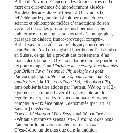
Brillat de Savarin. Et encore «les circonstances de la
mort ont elles-mêmes été abondamment glosées».
Au-delà des anecdotes le travail d’Oury nous fait
réfléchir sur le genre tout à fait personnel du texte,
science et philosophie mêlées d’annotations de son
vécu «et de contes plus ou moins libertins», sans
oublier «ce qu’on baptisera plus tard d’ethnographie,
passages en dialecte franco-provençal compris».
Brillat-Savarin se déclarant néologue, conséquence
peut-être de l’exil du magistrat libertin aux États-Unis et
en Suisse, ce qui lui a produit des croisements d’au
moins deux langues, Ory nous donne comme pourboire
(et pour manger) un
Florilège des néologismes inventés
par Brillat-Savarin dans la Physiologie du goût
.
Par exemple,
garrulité
page 30,
génésique
page 35,
amidoniser
à la 101,
obésifuge
196,
infocation
(79),
sans oublier le titre adopté par l’auteur,
Néologue
(32).
Qui plus est, comme l’avertit Ory, en clôturant le
répertoire de quarante-trois mots nouveaux, «sans
compter la «dixième muse», dénommée [par Brillat-
Savarin]
Gasterea
».
Dans la
Méditation I Des Sens
, qualifié par Ory de
«véritable manifeste sensualiste», à
Nombre des Sens
l’auteur ordonne «en compter au moins six».
C’est-à-dire, un de plus que dans la tradition