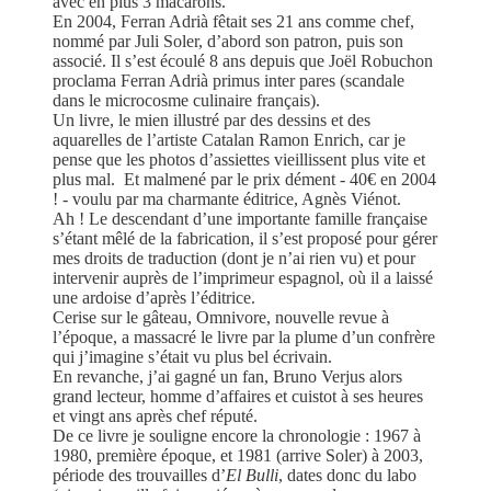
avec en plus 3 macarons.
En 2004, Ferran Adrià fêtait ses 21 ans comme chef,
nommé par Juli Soler, d’abord son patron, puis son
associé. Il s’est écoulé 8 ans depuis que Joël Robuchon
proclama Ferran Adrià primus inter pares (scandale
dans le microcosme culinaire français).
Un livre, le mien illustré par des dessins et des
aquarelles de l’artiste Catalan Ramon Enrich, car je
pense que les photos d’assiettes vieillissent plus vite et
plus mal. Et malmené par le prix dément - 40€ en 2004
! - voulu par ma charmante éditrice, Agnès Viénot.
Ah ! Le descendant d’une importante famille française
s’étant mêlé de la fabrication, il s’est proposé pour gérer
mes droits de traduction (dont je n’ai rien vu) et pour
intervenir auprès de l’imprimeur espagnol, où il a laissé
une ardoise d’après l’éditrice.
Cerise sur le gâteau, Omnivore, nouvelle revue à
l’époque, a massacré le livre par la plume d’un confrère
qui j’imagine s’était vu plus bel écrivain.
En revanche, j’ai gagné un fan, Bruno Verjus alors
grand lecteur, homme d’affaires et cuistot à ses heures
et vingt ans après chef réputé.
De ce livre je souligne encore la chronologie : 1967 à
1980, première époque, et 1981 (arrive Soler) à 2003,
période des trouvailles d’
El Bulli
, dates donc du labo