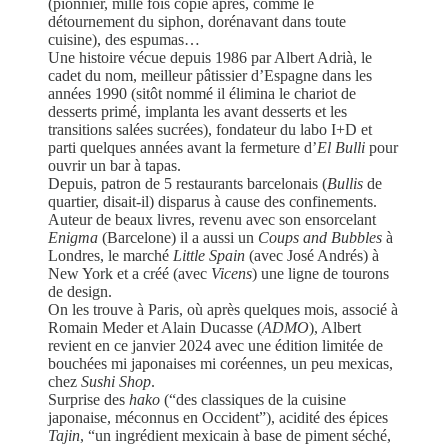
(pionnier, mille fois copié après, comme le
détournement du siphon, dorénavant dans toute
cuisine), des espumas…
Une histoire vécue depuis 1986 par Albert Adrià, le
cadet du nom, meilleur pâtissier d’Espagne dans les
années 1990 (sitôt nommé il élimina le chariot de
desserts primé, implanta les avant desserts et les
transitions salées sucrées), fondateur du labo I+D et
parti quelques années avant la fermeture d’
El Bulli
pour
ouvrir un bar à tapas.
Depuis, patron de 5 restaurants barcelonais (
Bullis
de
quartier, disait-il) disparus à cause des confinements.
Auteur de beaux livres, revenu avec son ensorcelant
Enigma
(Barcelone) il a aussi un
Coups and Bubbles
à
Londres, le marché
Little Spain
(avec José Andrés) à
New York et a créé (avec
Vicens
) une ligne de tourons
de design.
On les trouve à Paris, où après quelques mois, associé à
Romain Meder et Alain Ducasse (
ADMO
), Albert
revient en ce janvier 2024 avec une édition limitée de
bouchées mi japonaises mi coréennes, un peu mexicas,
chez
Sushi Shop
.
Surprise des
hako
(“des classiques de la cuisine
japonaise, méconnus en Occident”), acidité des épices
Tajin
, “un ingrédient mexicain à base de piment séché,