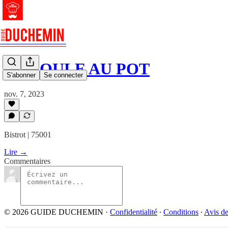
LA POULE AU POT
S'abonner
Se connecter
nov. 7, 2023
Bistrot | 75001
Lire →
Commentaires
© 2026 GUIDE DUCHEMIN
·
Confidentialité
∙
Conditions
∙
Avis de