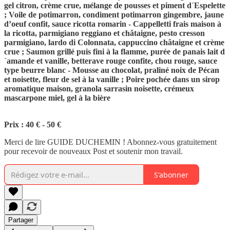
gel citron, crème crue, mélange de pousses et piment d´Espelette
; Voile de potimarron, condiment potimarron gingembre, jaune
d’oeuf confit, sauce ricotta romarin - Cappelletti frais maison à
la ricotta, parmigiano reggiano et châtaigne, pesto cresson
parmigiano, lardo di Colonnata, cappuccino châtaigne et crème
crue ; Saumon grillé puis fini à la flamme, purée de panais lait d
´amande et vanille, betterave rouge confite, chou rouge, sauce
type beurre blanc - Mousse au chocolat, praliné noix de Pécan
et noisette, fleur de sel à la vanille ; Poire pochée dans un sirop
aromatique maison, granola sarrasin noisette, crémeux
mascarpone miel, gel à la bière
Prix : 40 € - 50 €
Merci de lire GUIDE DUCHEMIN ! Abonnez-vous gratuitement
pour recevoir de nouveaux Post et soutenir mon travail.
S'abonner
Partager