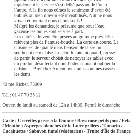
rapidement le service s’est délité passant de l’un à
l’autre. À la fin nous eûmes le sentiment d’avoir été
oubliés ou bien d’avoir été invisibilisés. Nul ne nous
voyait et pourtant nous étions seuls !
Malgré les demandes, je présume que pour l’eau
gazeuse les bulles sont servies à part.
Les entrées doivent être pesées au gramme près. Elles
relèvent plus de l’amuse-bouche. La carte est courte. La
cuisine est de qualité mais l’ensemble laisse un
sentiment de malaise. Le clou fut atteint quand, pressé
de partir, le serveur choisit de nettoyer les tables avec
un produit désinfectant dont l’odeur nous fit oublier la
cuisine… Bref chez Ardent nous nous sommes cassés
les dents.
40 rue Richer, 75009
Tél.: 01 47 70 35 12
Ouvert du lundi au samedi de 12h à 14h30. Fermé le dimanche
Carte : Crevettes grises à la flamme / Bavaroise petits pois / Feta
/ Menthe ; Asperges blanches de la Loire grillées / Tamarin /
Cacahuètes / Sabayon fumé (végétarien) - Truite d'Île de France