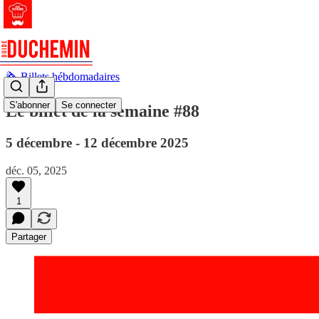
🗞️ Billets hébdomadaires
S'abonner
Se connecter
Le billet de la semaine #88
5 décembre - 12 décembre 2025
déc. 05, 2025
1
Partager