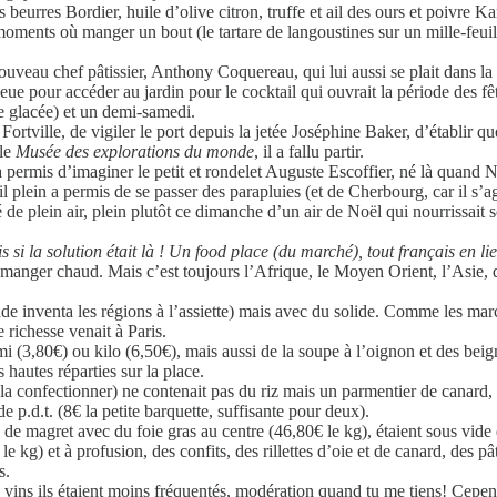
 beurres Bordier, huile d’olive citron, truffe et ail des ours et poivre Ka
t moments où manger un bout (le tartare de langoustines sur un mille-feuil
uveau chef pâtissier, Anthony Coquereau, qui lui aussi se plait dans la
ueue pour accéder au jardin pour le cocktail qui ouvrait la période des
te glacée) et un demi-samedi.
Fortville, de vigiler le port depuis la jetée Joséphine Baker, d’établir q
 le
Musée des explorations du monde
, il a fallu partir.
permis d’imaginer le petit et rondelet Auguste Escoffier, né là quand Nic
l plein a permis de se passer des parapluies (et de Cherbourg, car il s’
 de plein air, plein plutôt ce dimanche d’un air de Noël qui nourrissait
s si la solution était là ! Un food place (du marché), tout français en li
oi manger chaud. Mais c’est toujours l’Afrique, le Moyen Orient, l’Asie,
de inventa les régions à l’assiette) mais avec du solide. Comme les ma
e richesse venait à Paris.
i (3,80€) ou kilo (6,50€), mais aussi de la soupe à l’oignon et des b
 hautes réparties sur la place.
à la confectionner) ne contenait pas du riz mais un parmentier de canard
 p.d.t. (8€ la petite barquette, suffisante pour deux).
e magret avec du foie gras au centre (46,80€ le kg), étaient sous vide 
le kg) et à profusion, des confits, des rillettes d’oie et de canard, des pât
s.
 vins ils étaient moins fréquentés, modération quand tu me tiens! Cepe