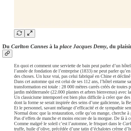
Du
Carlton Cannes
à la
place Jacques Demy
, du plaisi
En quoi et comment une serviette de bain peut parler d’un hôtel et
l’année de fondation de l’entreprise (1833) ne peut parler qu’en
des choses. Un luxe vrai, pas celui fabriqué en Chine et décliné 
Dans cet automne qui est celui de ses 112 ans, l’hôtel entame s
transformation est totale : 28 000 mètres carrés créés de toutes
jardin méditerranée (22.000 plantes et arbres bienvenus) avec la
Un classicisme intemporel est bien plus difficile à créer que de
dont la forme se serait inspirée des seins d’une galicienne, la B
Et le personnel, savant mélange d’efficacité et de sympathie se
Normal donc que la restauration, celle qu’on mange, cherche à g
Pas d’effets de manche et moins encore de la morgue. De là à c
Comme malgré le soleil c’est l’automne, le frisquet dans le
Carl
truffe, huile d’olive, précédée d’une tatin d’échalotes crème d’Isi