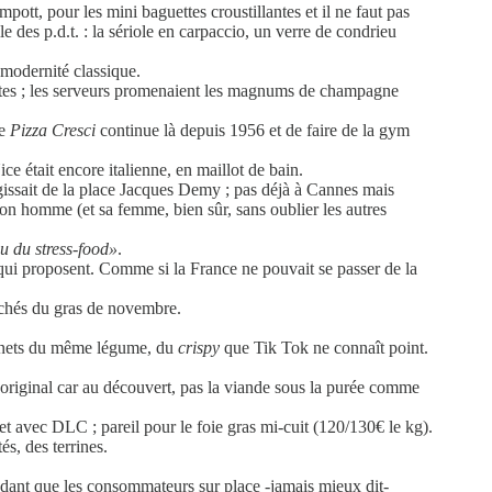
mpott, pour les mini baguettes croustillantes et il ne faut pas
le des p.d.t. : la sériole en carpaccio, un verre de condrieu
 modernité classique.
 fêtes ; les serveurs promenaient les magnums de champagne
ue
Pizza Cresci
continue là depuis 1956 et de faire de la gym
e était encore italienne, en maillot de bain.
agissait de la place Jacques Demy ; pas déjà à Cannes mais
 son homme (et sa femme, bien sûr, sans oublier les autres
eu du stress-food»
.
 qui proposent. Comme si la France ne pouvait se passer de la
rchés du gras de novembre.
eignets du même légume, du
crispy
que Tik Tok ne connaît point.
, original car au découvert, pas la viande sous la purée comme
et avec DLC ; pareil pour le foie gras mi-cuit (120/130€ le kg).
és, des terrines.
ndant que les consommateurs sur place -jamais mieux dit-