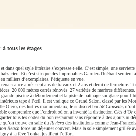
r à tous les étages
 dans quel style littéraire s’expresse-t-elle. C’est simple, une serviette
 balzacien. Et c’est sûr que des improbables Garnier-Thiébaut seraient à
en milliers d’exemplaires, l’étiquette en vue.
a renaissance après sept ans de travaux et 2 ans et demi de fermeture. T
 pièces, 20 000 mètres carrés rénovés, 27 variétés de marbres différentes
 grande piscine à débordement et la piste de patinage sur glace pour l’hi
s intérieurs tape à l’œil. Il est vrai que ce Grand Salon, classé par les
elle Otero, des lustres monumentaux, le si discret bar
58 Croisette
, n’ont
mble comprendre que l’endroit où on a inventé la distinction
Clés d’Or
o
arder tous les codes du bon restaurant sans répondre à des ajouts ni dém
e qu’on trouve en salle du
Riviera
des institutions comme Jean-François, 
ton Beach
force un déjeuner couvert. Mais la sole simplement grillée a
gny à la fève Tonka, justifient l’effort.