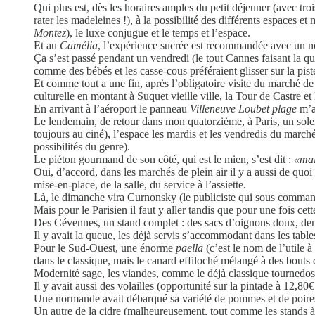
Qui plus est, dès les horaires amples du petit déjeuner (avec trois
rater les madeleines !), à la possibilité des différents espaces e
Montez
), le luxe conjugue et le temps et l’espace.
Et au
Camélia
, l’expérience sucrée est recommandée avec un no
Ça s’est passé pendant un vendredi (le tout Cannes faisant la q
comme des bébés et les casse-cous préféraient glisser sur la pis
Et comme tout a une fin, après l’obligatoire visite du marché de 
culturelle en montant à Suquet vieille ville, la Tour de Castre et
En arrivant à l’aéroport le panneau
Villeneuve Loubet plage
m’a 
Le lendemain, de retour dans mon quatorzième, à Paris, un solei
toujours au ciné), l’espace les mardis et les vendredis du marché
possibilités du genre).
Le piéton gourmand de son côté, qui est le mien, s’est dit :
«mai
Oui, d’accord, dans les marchés de plein air il y a aussi de qu
mise-en-place, de la salle, du service à l’assiette.
Là, le dimanche vira Curnonsky (le publiciste qui sous comman
Mais pour le Parisien il faut y aller tandis que pour une fois cett
Des Cévennes, un stand complet : des sacs d’oignons doux, dem
Il y avait la queue, les déjà servis s’accommodant dans les tables
Pour le Sud-Ouest, une énorme
paella
(c’est le nom de l’utile 
dans le classique, mais le canard effiloché mélangé à des bouts de
Modernité sage, les viandes, comme le déjà classique tournedos d
Il y avait aussi des volailles (opportunité sur la pintade à 12,80€ 
Une normande avait débarqué sa variété de pommes et de poire
Un autre de la cidre (malheureusement, tout comme les stands à